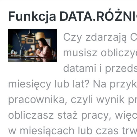
Funkcja DATA.RÓŻNI
Czy zdarzają C
musisz oblicz
datami i przed
miesięcy lub lat? Na przy
pracownika, czyli wynik p
obliczasz staż pracy, wię
w miesiącach lub czas trw