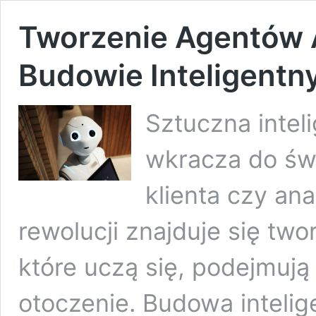
Tworzenie Agentów A
Budowie Inteligentn
Sztuczna intel
wkracza do świ
klienta czy an
rewolucji znajduje się tw
które uczą się, podejmują
otoczenie. Budowa intelig