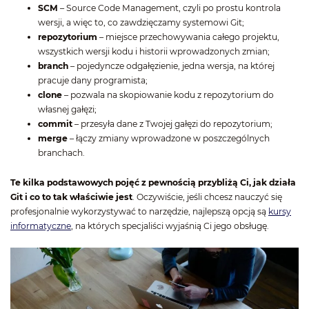
SCM
– Source Code Management, czyli po prostu kontrola
wersji, a więc to, co zawdzięczamy systemowi Git;
repozytorium
– miejsce przechowywania całego projektu,
wszystkich wersji kodu i historii wprowadzonych zmian;
branch
– pojedyncze odgałęzienie, jedna wersja, na której
pracuje dany programista;
clone
– pozwala na skopiowanie kodu z repozytorium do
własnej gałęzi;
commit
– przesyła dane z Twojej gałęzi do repozytorium;
merge
– łączy zmiany wprowadzone w poszczególnych
branchach.
Te kilka podstawowych pojęć z pewnością przybliżą Ci, jak działa
Git i co to tak właściwie jest
. Oczywiście, jeśli chcesz nauczyć się
profesjonalnie wykorzystywać to narzędzie, najlepszą opcją są
kursy
informatyczne
, na których specjaliści wyjaśnią Ci jego obsługę.