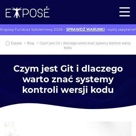
Krajowy Fundusz Szkoleniowy 2026 –
SPRAWDŹ WARUNKI
i wyślij zapytanie!
Expose
>
Blog
>
Czym jest Git i dlaczego warto znać systemy kontroli wersji
kodu
Czym jest Git i dlaczego
warto znać systemy
kontroli wersji kodu