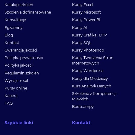
Katalog szkoleń
Kursy Excel
Szkolenia dofinansowane
Kursy Microsoft
Konsultacje
Kursy Power BI
Egzaminy
Kursy AI
Blog
Kursy Grafika i DTP
Kontakt
Kursy SQL
Gwarancja jakości
Kursy Photoshop
Polityka prywatności
Kursy Tworzenia Stron
Internetowych
Polityka jakości
Kursy Wordpress
Regulamin szkoleń
Kursy dla Młodzieży
Wynajem sal
Kurs Analityk Danych
Kursy online
Szkolenia z Kompetencji
Kariera
Miękkich
FAQ
Bootcampy
Szybkie linki
Kontakt