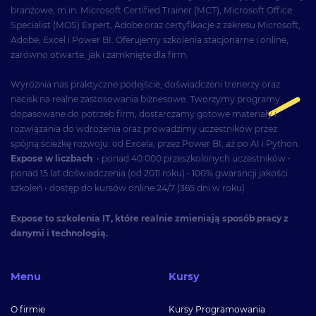
branżowe, m.in. Microsoft Certified Trainer (MCT), Microsoft Office
Specialist (MOS) Expert, Adobe oraz certyfikacje z zakresu Microsoft,
Adobe, Excel i Power BI. Oferujemy szkolenia stacjonarne i online,
zarówno otwarte, jak i zamknięte dla firm.
Wyróżnia nas praktyczne podejście, doświadczeni trenerzy oraz
nacisk na realne zastosowania biznesowe. Tworzymy programy
dopasowane do potrzeb firm, dostarczamy gotowe materiały i
rozwiązania do wdrożenia oraz prowadzimy uczestników przez
spójną ścieżkę rozwoju: od Excela, przez Power BI, aż po AI i Python.
Expose w liczbach
: • ponad 40 000 przeszkolonych uczestników •
ponad 15 lat doświadczenia (od 2011 roku) • 100% gwarancji jakości
szkoleń • dostęp do kursów online 24/7 (365 dni w roku)
Expose to szkolenia IT, które realnie zmieniają sposób pracy z
danymi i technologią.
Menu
Kursy
O firmie
Kursy Programowania