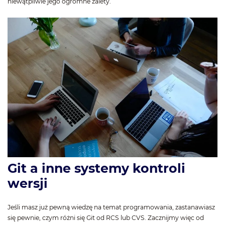
niewątpliwie jego ogromne zalety.
Git a inne systemy kontroli
wersji
Jeśli masz już pewną wiedzę na temat programowania, zastanawiasz
się pewnie, czym różni się Git od RCS lub CVS. Zacznijmy więc od