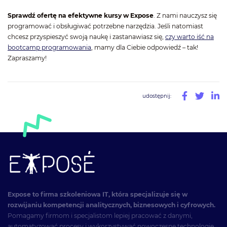
Sprawdź ofertę na efektywne kursy w Expose
. Z nami nauczysz się
programować i obsługiwać potrzebne narzędzia. Jeśli natomiast
chcesz przyspieszyć swoją naukę i zastanawiasz się,
czy warto iść na
bootcamp programowania
, mamy dla Ciebie odpowiedź – tak!
Zapraszamy!
udostępnij:
Expose to firma szkoleniowa IT, która specjalizuje się w
rozwijaniu kompetencji analitycznych, biznesowych i cyfrowych.
Pomagamy firmom i specjalistom lepiej pracować z danymi,
automatyzować procesy i wykorzystywać nowoczesne technologie