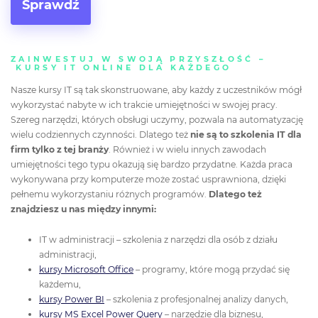
Sprawdź
ZAINWESTUJ W SWOJĄ PRZYSZŁOŚĆ –
KURSY IT ONLINE DLA KAŻDEGO
Nasze kursy IT są tak skonstruowane, aby każdy z uczestników mógł
wykorzystać nabyte w ich trakcie umiejętności w swojej pracy.
Szereg narzędzi, których obsługi uczymy, pozwala na automatyzację
wielu codziennych czynności. Dlatego też
nie są to szkolenia IT dla
firm tylko z tej branży
. Również i w wielu innych zawodach
umiejętności tego typu okazują się bardzo przydatne. Każda praca
wykonywana przy komputerze może zostać usprawniona, dzięki
pełnemu wykorzystaniu różnych programów.
Dlatego też
znajdziesz u nas między innymi:
IT w administracji – szkolenia z narzędzi dla osób z działu
administracji,
kursy Microsoft Office
– programy, które mogą przydać się
każdemu,
kursy Power BI
– szkolenia z profesjonalnej analizy danych,
kursy MS Excel Power Query
– narzędzie dla biznesu,