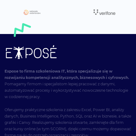
Expose to firma szkoleniowa IT, która specjalizuje się w
rozwijaniu kompetencji analitycznych, biznesowych i cyfrowych.
Pomagamy firmom i specjalistom lepiej pracować z danymi,
automatyzować procesy i wykorzystywać nowoczesne technologie
w codziennej pracy.
Oferujemy praktyczne szkolenia z zakresu Excel, Power BI, analizy
danych, Business Intelligence, Python, SQL oraz AI w biznesie, a także
grafiki i Canvy. Realizujemy szkolenia otwarte, zamknięte dla firm
oraz kursy online (w tym SCORM), dzięki czemu możemy dopasować
formę nauki do potrzeb organizacji i zespołów.