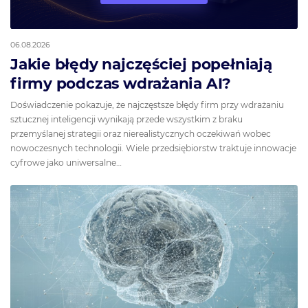
06.08.2026
Jakie błędy najczęściej popełniają
firmy podczas wdrażania AI?
Doświadczenie pokazuje, że najczęstsze błędy firm przy wdrażaniu
sztucznej inteligencji wynikają przede wszystkim z braku
przemyślanej strategii oraz nierealistycznych oczekiwań wobec
nowoczesnych technologii. Wiele przedsiębiorstw traktuje innowacje
cyfrowe jako uniwersalne…