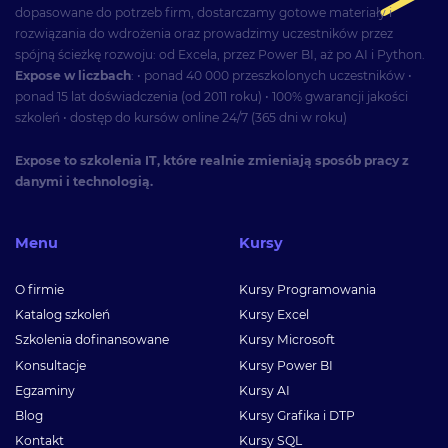
dopasowane do potrzeb firm, dostarczamy gotowe materiały i
rozwiązania do wdrożenia oraz prowadzimy uczestników przez
spójną ścieżkę rozwoju: od Excela, przez Power BI, aż po AI i Python.
Expose w liczbach
: • ponad 40 000 przeszkolonych uczestników •
ponad 15 lat doświadczenia (od 2011 roku) • 100% gwarancji jakości
szkoleń • dostęp do kursów online 24/7 (365 dni w roku)
Expose to szkolenia IT, które realnie zmieniają sposób pracy z
danymi i technologią.
Menu
Kursy
O firmie
Kursy Programowania
Katalog szkoleń
Kursy Excel
Szkolenia dofinansowane
Kursy Microsoft
Konsultacje
Kursy Power BI
Egzaminy
Kursy AI
Blog
Kursy Grafika i DTP
Kontakt
Kursy SQL