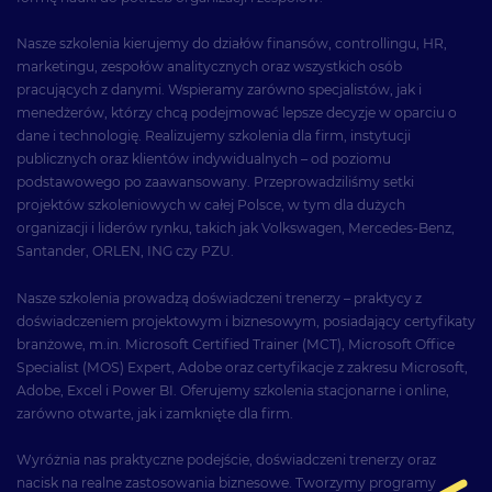
Nasze szkolenia kierujemy do działów finansów, controllingu, HR,
marketingu, zespołów analitycznych oraz wszystkich osób
pracujących z danymi. Wspieramy zarówno specjalistów, jak i
menedżerów, którzy chcą podejmować lepsze decyzje w oparciu o
dane i technologię. Realizujemy szkolenia dla firm, instytucji
publicznych oraz klientów indywidualnych – od poziomu
podstawowego po zaawansowany. Przeprowadziliśmy setki
projektów szkoleniowych w całej Polsce, w tym dla dużych
organizacji i liderów rynku, takich jak Volkswagen, Mercedes-Benz,
Santander, ORLEN, ING czy PZU.
Nasze szkolenia prowadzą doświadczeni trenerzy – praktycy z
doświadczeniem projektowym i biznesowym, posiadający certyfikaty
branżowe, m.in. Microsoft Certified Trainer (MCT), Microsoft Office
Specialist (MOS) Expert, Adobe oraz certyfikacje z zakresu Microsoft,
Adobe, Excel i Power BI. Oferujemy szkolenia stacjonarne i online,
zarówno otwarte, jak i zamknięte dla firm.
Wyróżnia nas praktyczne podejście, doświadczeni trenerzy oraz
nacisk na realne zastosowania biznesowe. Tworzymy programy