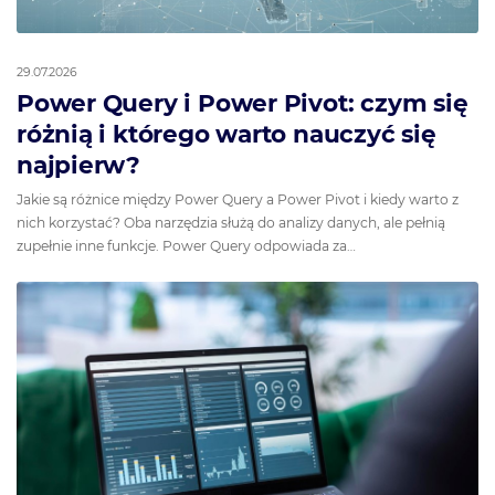
29.07.2026
Power Query i Power Pivot: czym się
różnią i którego warto nauczyć się
najpierw?
Jakie są różnice między Power Query a Power Pivot i kiedy warto z
nich korzystać? Oba narzędzia służą do analizy danych, ale pełnią
zupełnie inne funkcje. Power Query odpowiada za…