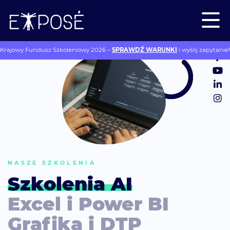
Krajowy Fundusz Szkoleniowy 2026 –
SPRAWDŹ WARUNKI
i wyślij zapytanie!
NASZE SZKOLENIA
Szkolenia AI
Excel i Power BI
Grafika i DTP