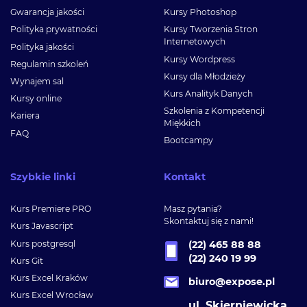
Gwarancja jakości
Kursy Photoshop
Polityka prywatności
Kursy Tworzenia Stron
Internetowych
Polityka jakości
Kursy Wordpress
Regulamin szkoleń
Kursy dla Młodzieży
Wynajem sal
Kurs Analityk Danych
Kursy online
Szkolenia z Kompetencji
Kariera
Miękkich
FAQ
Bootcampy
Szybkie linki
Kontakt
Kurs Premiere PRO
Masz pytania?
Skontaktuj się z nami!
Kurs Javascript
Kurs postgresql
(22) 465 88 88
(22) 240 19 99
Kurs Git
Kurs Excel Kraków
biuro@expose.pl
Kurs Excel Wrocław
ul. Skierniewicka