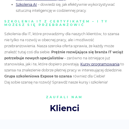
Szkolenia AI
– dowiedz się, jak efektywnie wykorzystywać
sztuczną inteligencję w codziennej pracy.
SZKOLENIA IT Z CERTYFIKATEM – I TY
MOŻESZ SIĘ PRZEBRANŻOWIĆ
Szkolenia dla IT, które prowadzimy dla naszych klientów, to szansa
nie tylko na rozwój w obecnej pracy, ale i możliwość
przebranżowienia. Nasza szeroka oferta sprawia, że każdy może
znaleźć tutaj coś dla siebie.
Prężnie rozwijająca się branża IT wciąż
potrzebuje nowych specjalistów
– zarówno na istniejące już
stanowiska, jak i te, które dopiero powstają.
Kursy programowania
to
szansa na znalezienie dobrze płatnej pracy w interesującej dziedzinie.
Grupa szkoleniowa Expose to szansa
również dla Ciebie!
Daj sobie szansę na rozwój! Sprawdź nasze kursy i szkolenia!
ZAUFALI NAM
Klienci