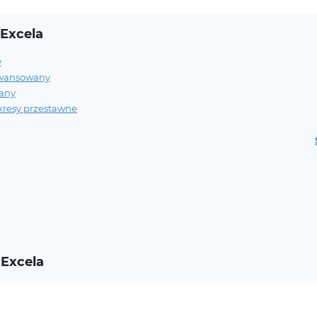
 Excela
y
awansowany
any
ykresy przestawne
 Excela