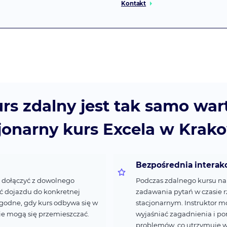
Kontakt
rs zdalny jest tak samo war
jonarny kurs Excela w Krak
Bezpośrednia interakc
 dołączyć z dowolnego
Podczas zdalnego kursu na
ść dojazdu do konkretnej
zadawania pytań w czasie r
wygodne, gdy kurs odbywa się w
stacjonarnym. Instruktor 
ie mogą się przemieszczać.
wyjaśniać zagadnienia i p
problemów, co utrzymuje w