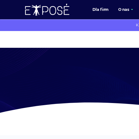
Dla firm
O nas
K