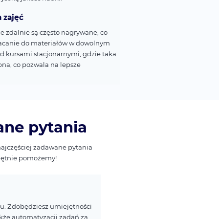
 zajęć
 zdalnie są często nagrywane, co
acanie do materiałów w dowolnym
 kursami stacjonarnymi, gdzie taka
pna, co pozwala na lepsze
ane pytania
najczęściej zadawane pytania
 chętnie pomożemy!
u. Zdobędziesz umiejętności
akże automatyzacji zadań za