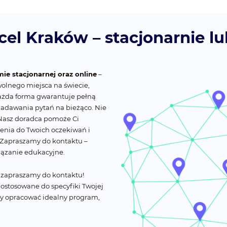
cel Kraków – stacjonarnie lu
mie stacjonarnej oraz online
–
olnego miejsca na świecie,
ażda forma gwarantuje pełną
zadawania pytań na bieżąco. Nie
 Nasz doradca pomoże Ci
nia do Twoich oczekiwań i
Zapraszamy do kontaktu –
ązanie edukacyjne.
, zapraszamy do kontaktu!
dostosowane do specyfiki Twojej
my opracować idealny program,