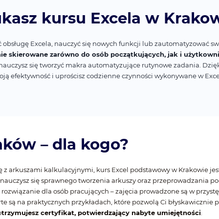
kasz kursu Excela w Krako
ć obsługę Excela, nauczyć się nowych funkcji lub zautomatyzować s
nie skierowane zarówno do osób początkujących, jak i użytko
nauczysz się tworzyć makra automatyzujące rutynowe zadania. Dzięk
oją efektywność i uprościsz codzienne czynności wykonywane w Exce
aków – dla kogo?
dę z arkuszami kalkulacyjnymi, kurs Excel podstawowy w Krakowie j
 nauczysz się sprawnego tworzenia arkuszy oraz przeprowadzania po
rozwiązanie dla osób pracujących – zajęcia prowadzone są w przys
rte są na praktycznych przykładach, które pozwolą Ci błyskawicznie 
o
trzymujesz certyfikat, potwierdzający nabyte umiejętności
.