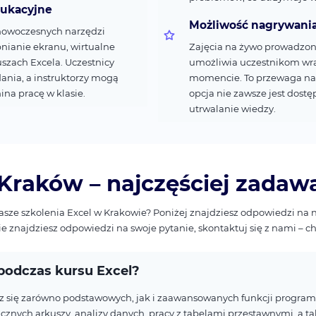
dukacyjne
Możliwość nagrywania
 nowoczesnych narzędzi
nianie ekranu, wirtualne
Zajęcia na żywo prowadzone
uszach Excela. Uczestnicy
umożliwia uczestnikom wr
nia, a instruktorzy mogą
momencie. To przewaga nad
na pracę w klasie.
opcja nie zawsze jest dostę
utrwalanie wiedzy.
 Kraków – najczęściej zadaw
nasze szkolenia Excel w Krakowie? Poniżej znajdziesz odpowiedzi na 
nie znajdziesz odpowiedzi na swoje pytanie, skontaktuj się z nami –
podczas kursu Excel?
z się zarówno podstawowych, jak i zaawansowanych funkcji program
cznych arkuszy, analizy danych, pracy z tabelami przestawnymi, a t