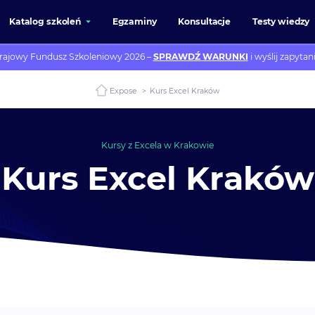
Katalog szkoleń
Egzaminy
Konsultacje
Testy wiedzy
rajowy Fundusz Szkoleniowy 2026 –
SPRAWDŹ WARUNKI
i wyślij zapytani
Expose
>
Kurs Excel Kraków
Kursy z Excela w Krakowie
Kurs Excel Kraków