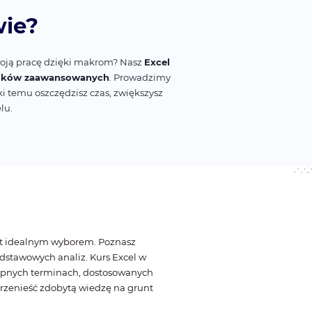
wie?
woją pracę dzięki makrom? Nasz
Excel
wników zaawansowanych
. Prowadzimy
i temu oszczędzisz czas, zwiększysz
lu.
est idealnym wyborem. Poznasz
dstawowych analiz. Kurs Excel w
tępnych terminach, dostosowanych
przenieść zdobytą wiedzę na grunt