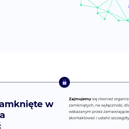
Zajmujemy
się również organi
zamknięte w
zamkniętych, na wyłączność, dla
wskazanym przez zamawiającego
na
skontaktować i ustalić szczegóły
ć