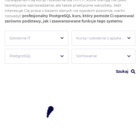
teoretyczne wprowadzenie, ale także praktyczne warsztaty. Jeśli
interesuje Cię praca z bazami danych na wysokim poziomie, warto
rozważyć
profesjonalny PostgreSQL kurs, który pomoże Ci opanować
zarówno podstawy, jak i zaawansowane funkcje tego systemu
.
Szkolenia IT
Kursy i szkolenie z języka SQL i Bazy danych
PostgreSQL
Sortowanie
Szukaj