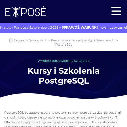
Krajowy Fundusz Szkoleniowy 2026 –
SPRAWDŹ WARUNKI
i wyślij zapytanie!
Expose
>
Szkolenia IT
>
Kursy i szkolenie z języka SQL i Bazy danych
>
PostgreSQL
Wybierz odpowiednie szkolenie
Kursy i Szkolenia
PostgreSQL
PostgreSQL to zaawansowany system relacyjnego zarządzania bazami
danych, który cieszy się coraz większą popularnością w środowisku IT.
Dla osób chcących zdobyć umiejętności w jego obsłudze, doskonałym
rozwiązaniem są
kursy i szkolenia dla firm IT
, które oferują nie tylko