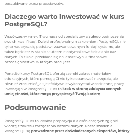
poszukiwane przez pracodawców.
Dlaczego warto inwestować w kurs
PostgreSQL?
Współczesny rynek IT wymaga od specjalistów ciągłego podnoszenia
swoich kwalifikacji. Dzięki profesjonalnym szkoleniom PostgreSQL nie
tylko nauczysz się podstaw i zaawansowanych funkcji systemu, ale
także będziesz w stanie skutecznie optymalizować działanie baz
danych. To z kolei przekłada się na lepsze wyniki finansowe
przedsiębiorstwa, w którym pracujesz.
Ponadto kursy PostgreSQL oferują szeroki zakres materiałów
edukacyjnych, które pomogą Ci nie tylko opanować narzędzia, ale
również zrozumieć, jak je efektywnie wykorzystać w codziennej pracy.
Inwestycja w PostgreSQL kurs to
krok w stronę zdobycia cennych
umiejętności, które mogą przyspieszyć Twoją karierę
.
Podsumowanie
PostgreSQL kurs to idealna propozycja dla osób chcących zgłębić
wiedzę z zakresu zarządzania bazami danych. Nasze szkolenia
PostgreSQL są
prowadzone przez doświadczonych ekspertów, którzy