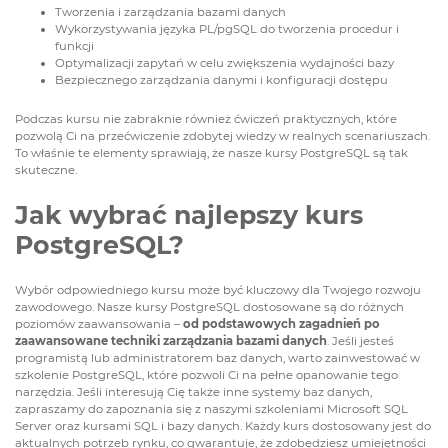
Tworzenia i zarządzania bazami danych
Wykorzystywania języka PL/pgSQL do tworzenia procedur i
funkcji
Optymalizacji zapytań w celu zwiększenia wydajności bazy
Bezpiecznego zarządzania danymi i konfiguracji dostępu
Podczas kursu nie zabraknie również ćwiczeń praktycznych, które
pozwolą Ci na przećwiczenie zdobytej wiedzy w realnych scenariuszach.
To właśnie te elementy sprawiają, że nasze kursy PostgreSQL są tak
skuteczne.
Jak wybrać najlepszy kurs
PostgreSQL?
Wybór odpowiedniego kursu może być kluczowy dla Twojego rozwoju
zawodowego. Nasze kursy PostgreSQL dostosowane są do różnych
poziomów zaawansowania –
od podstawowych zagadnień po
zaawansowane techniki zarządzania bazami danych
. Jeśli jesteś
programistą lub administratorem baz danych, warto zainwestować w
szkolenie PostgreSQL, które pozwoli Ci na pełne opanowanie tego
narzędzia. Jeśli interesują Cię także inne systemy baz danych,
zapraszamy do zapoznania się z naszymi
szkoleniami Microsoft SQL
Server
oraz
kursami SQL i bazy danych
. Każdy kurs dostosowany jest do
aktualnych potrzeb rynku, co gwarantuje, że zdobędziesz umiejętności