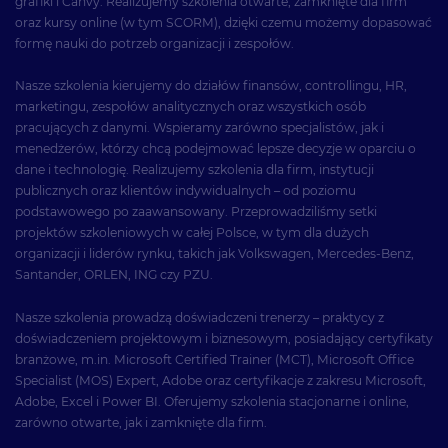
grafiki i Canvy. Realizujemy szkolenia otwarte, zamknięte dla firm
oraz kursy online (w tym SCORM), dzięki czemu możemy dopasować
formę nauki do potrzeb organizacji i zespołów.
Nasze szkolenia kierujemy do działów finansów, controllingu, HR,
marketingu, zespołów analitycznych oraz wszystkich osób
pracujących z danymi. Wspieramy zarówno specjalistów, jak i
menedżerów, którzy chcą podejmować lepsze decyzje w oparciu o
dane i technologię. Realizujemy szkolenia dla firm, instytucji
publicznych oraz klientów indywidualnych – od poziomu
podstawowego po zaawansowany. Przeprowadziliśmy setki
projektów szkoleniowych w całej Polsce, w tym dla dużych
organizacji i liderów rynku, takich jak Volkswagen, Mercedes-Benz,
Santander, ORLEN, ING czy PZU.
Nasze szkolenia prowadzą doświadczeni trenerzy – praktycy z
doświadczeniem projektowym i biznesowym, posiadający certyfikaty
branżowe, m.in. Microsoft Certified Trainer (MCT), Microsoft Office
Specialist (MOS) Expert, Adobe oraz certyfikacje z zakresu Microsoft,
Adobe, Excel i Power BI. Oferujemy szkolenia stacjonarne i online,
zarówno otwarte, jak i zamknięte dla firm.