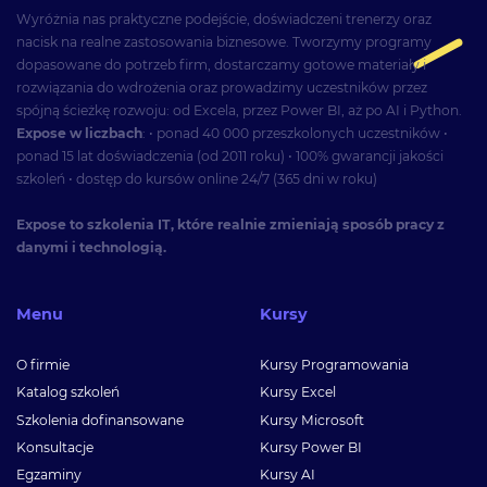
Wyróżnia nas praktyczne podejście, doświadczeni trenerzy oraz
nacisk na realne zastosowania biznesowe. Tworzymy programy
dopasowane do potrzeb firm, dostarczamy gotowe materiały i
rozwiązania do wdrożenia oraz prowadzimy uczestników przez
spójną ścieżkę rozwoju: od Excela, przez Power BI, aż po AI i Python.
Expose w liczbach
: • ponad 40 000 przeszkolonych uczestników •
ponad 15 lat doświadczenia (od 2011 roku) • 100% gwarancji jakości
szkoleń • dostęp do kursów online 24/7 (365 dni w roku)
Expose to szkolenia IT, które realnie zmieniają sposób pracy z
danymi i technologią.
Menu
Kursy
O firmie
Kursy Programowania
Katalog szkoleń
Kursy Excel
Szkolenia dofinansowane
Kursy Microsoft
Konsultacje
Kursy Power BI
Egzaminy
Kursy AI