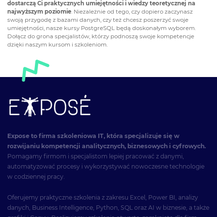
dostarczą Ci praktycznych umiejętności i wiedzy teoretycznej na
najwyższym poziomie
. Niezależnie od tego, czy dopiero zaczynasz
swoją przygodę z bazami danych, czy też chcesz poszerzyć swoje
umiejętności, nasze kursy PostgreSQL będą doskonałym wyborem.
Dołącz do grona specjalistów, którzy podnoszą swoje kompetencje
dzięki naszym kursom i szkoleniom.
Expose to firma szkoleniowa IT, która specjalizuje się w
rozwijaniu kompetencji analitycznych, biznesowych i cyfrowych.
Pomagamy firmom i specjalistom lepiej pracować z danymi,
automatyzować procesy i wykorzystywać nowoczesne technologie
w codziennej pracy.
Oferujemy praktyczne szkolenia z zakresu Excel, Power BI, analizy
danych, Business Intelligence, Python, SQL oraz AI w biznesie, a także