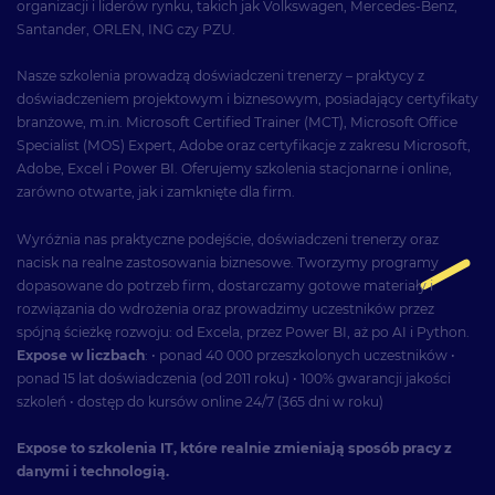
organizacji i liderów rynku, takich jak Volkswagen, Mercedes-Benz,
Santander, ORLEN, ING czy PZU.
Nasze szkolenia prowadzą doświadczeni trenerzy – praktycy z
doświadczeniem projektowym i biznesowym, posiadający certyfikaty
branżowe, m.in. Microsoft Certified Trainer (MCT), Microsoft Office
Specialist (MOS) Expert, Adobe oraz certyfikacje z zakresu Microsoft,
Adobe, Excel i Power BI. Oferujemy szkolenia stacjonarne i online,
zarówno otwarte, jak i zamknięte dla firm.
Wyróżnia nas praktyczne podejście, doświadczeni trenerzy oraz
nacisk na realne zastosowania biznesowe. Tworzymy programy
dopasowane do potrzeb firm, dostarczamy gotowe materiały i
rozwiązania do wdrożenia oraz prowadzimy uczestników przez
spójną ścieżkę rozwoju: od Excela, przez Power BI, aż po AI i Python.
Expose w liczbach
: • ponad 40 000 przeszkolonych uczestników •
ponad 15 lat doświadczenia (od 2011 roku) • 100% gwarancji jakości
szkoleń • dostęp do kursów online 24/7 (365 dni w roku)
Expose to szkolenia IT, które realnie zmieniają sposób pracy z
danymi i technologią.