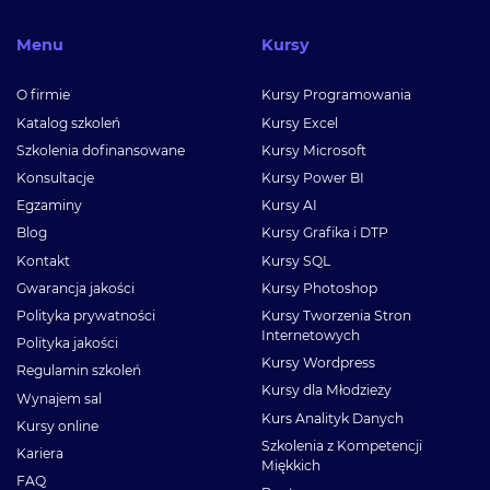
Menu
Kursy
O firmie
Kursy Programowania
Katalog szkoleń
Kursy Excel
Szkolenia dofinansowane
Kursy Microsoft
Konsultacje
Kursy Power BI
Egzaminy
Kursy AI
Blog
Kursy Grafika i DTP
Kontakt
Kursy SQL
Gwarancja jakości
Kursy Photoshop
Polityka prywatności
Kursy Tworzenia Stron
Internetowych
Polityka jakości
Kursy Wordpress
Regulamin szkoleń
Kursy dla Młodzieży
Wynajem sal
Kurs Analityk Danych
Kursy online
Szkolenia z Kompetencji
Kariera
Miękkich
FAQ