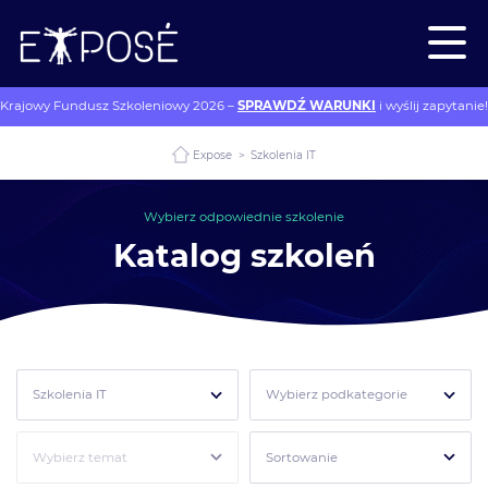
Krajowy Fundusz Szkoleniowy 2026 –
SPRAWDŹ WARUNKI
i wyślij zapytanie!
Expose
>
Szkolenia IT
Wybierz odpowiednie szkolenie
Katalog szkoleń
Szkolenia IT
Wybierz podkategorie
Wybierz temat
Sortowanie