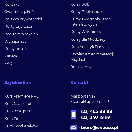
Kontakt
Kursy SQL
Gwarancja jakości
Kursy Photoshop
Polityka prywatności
Kursy Tworzenia Stron
Internetowych
Polityka jakości
Kursy Wordpress
Regulamin szkoleń
Kursy dla Młodzieży
Wynajem sal
Kurs Analityk Danych
Kursy online
Szkolenia z Kompetencji
Kariera
Miękkich
FAQ
Bootcampy
Szybkie linki
Kontakt
Kurs Premiere PRO
Masz pytania?
Skontaktuj się z nami!
Kurs Javascript
Kurs postgresql
(22) 465 88 88
(22) 240 19 99
Kurs Git
Kurs Excel Kraków
biuro@expose.pl