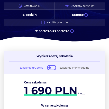
Czas trwania
Uzyskany certyfikat
16 godzin
Expose
Najbliższy termin
21.10.2026
-
22.10.2026
Wybierz rodzaj szkolenia
Szkolenie grupowe
Szkolenie indywidualne
Cena szkolenia:
1 690
PLN
/netto
W cenie szkolenia: