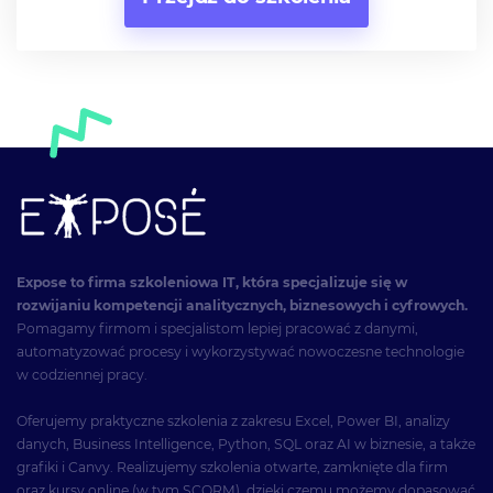
Expose to firma szkoleniowa IT, która specjalizuje się w
rozwijaniu kompetencji analitycznych, biznesowych i cyfrowych.
Pomagamy firmom i specjalistom lepiej pracować z danymi,
automatyzować procesy i wykorzystywać nowoczesne technologie
w codziennej pracy.
Oferujemy praktyczne szkolenia z zakresu Excel, Power BI, analizy
danych, Business Intelligence, Python, SQL oraz AI w biznesie, a także
grafiki i Canvy. Realizujemy szkolenia otwarte, zamknięte dla firm
oraz kursy online (w tym SCORM), dzięki czemu możemy dopasować