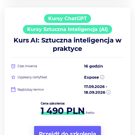
Kursy ChatGPT
Kursy Sztuczna Inteligencja (AI)
Kurs AI: Sztuczna inteligencja w
praktyce
16 godzin
Czas trwania
Expose
Uzyskany certyfikat
17.09.2026
-
Najbliższy termin
18.09.2026
Cena szkolenia:
1 490
PLN
/netto
Przejdź do szkolenia