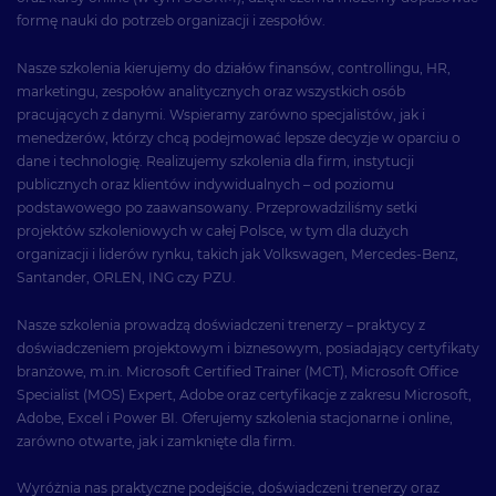
formę nauki do potrzeb organizacji i zespołów.
Nasze szkolenia kierujemy do działów finansów, controllingu, HR,
marketingu, zespołów analitycznych oraz wszystkich osób
pracujących z danymi. Wspieramy zarówno specjalistów, jak i
menedżerów, którzy chcą podejmować lepsze decyzje w oparciu o
dane i technologię. Realizujemy szkolenia dla firm, instytucji
publicznych oraz klientów indywidualnych – od poziomu
podstawowego po zaawansowany. Przeprowadziliśmy setki
projektów szkoleniowych w całej Polsce, w tym dla dużych
organizacji i liderów rynku, takich jak Volkswagen, Mercedes-Benz,
Santander, ORLEN, ING czy PZU.
Nasze szkolenia prowadzą doświadczeni trenerzy – praktycy z
doświadczeniem projektowym i biznesowym, posiadający certyfikaty
branżowe, m.in. Microsoft Certified Trainer (MCT), Microsoft Office
Specialist (MOS) Expert, Adobe oraz certyfikacje z zakresu Microsoft,
Adobe, Excel i Power BI. Oferujemy szkolenia stacjonarne i online,
zarówno otwarte, jak i zamknięte dla firm.
Wyróżnia nas praktyczne podejście, doświadczeni trenerzy oraz