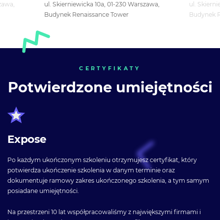
,
ul. Skierniewicka 10a, 01-230 Warszawa,
ul. Skierniewic
Budynek Renaissance Tower
Budynek Renai
CERTYFIKATY
Potwierdzone umiejętności
Expose
Po każdym ukończonym szkoleniu otrzymujesz certyfikat, który
potwierdza ukończenie szkolenia w danym terminie oraz
dokumentuje ramowy zakres ukończonego szkolenia, a tym samym
posiadane umiejętności.
Na przestrzeni 10 lat współpracowaliśmy z największymi firmami i