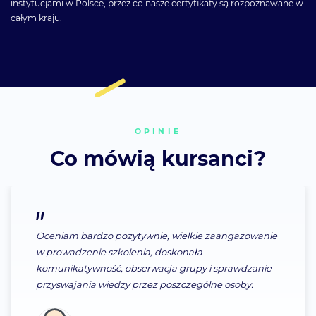
instytucjami w Polsce, przez co nasze certyfikaty są rozpoznawane w
całym kraju.
OPINIE
Co mówią kursanci?
elkie zaangażowanie
Szczególnie podobał mi się sp
onała
szkolenia, sympatyczny prowadz
rupy i sprawdzanie
OK!
czególne osoby.