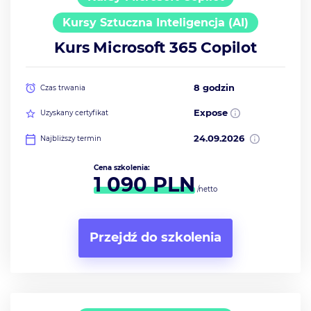
Kursy Sztuczna Inteligencja (AI)
Kurs Microsoft 365 Copilot
8 godzin
Czas trwania
Expose
Uzyskany certyfikat
24.09.2026
Najbliższy termin
Cena szkolenia:
1 090
PLN
/netto
Przejdź do szkolenia