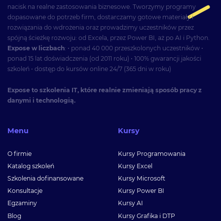
nacisk na realne zastosowania biznesowe. Tworzymy programy
dopasowane do potrzeb firm, dostarczamy gotowe materiały i
rozwiązania do wdrożenia oraz prowadzimy uczestników przez
spójną ścieżkę rozwoju: od Excela, przez Power BI, aż po AI i Python.
Expose w liczbach
: • ponad 40 000 przeszkolonych uczestników •
ponad 15 lat doświadczenia (od 2011 roku) • 100% gwarancji jakości
szkoleń • dostęp do kursów online 24/7 (365 dni w roku)
Expose to szkolenia IT, które realnie zmieniają sposób pracy z
danymi i technologią.
Menu
Kursy
O firmie
Kursy Programowania
Katalog szkoleń
Kursy Excel
Szkolenia dofinansowane
Kursy Microsoft
Konsultacje
Kursy Power BI
Egzaminy
Kursy AI
Blog
Kursy Grafika i DTP