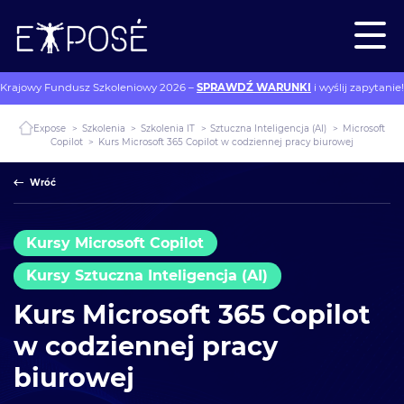
Krajowy Fundusz Szkoleniowy 2026 –
SPRAWDŹ WARUNKI
i wyślij zapytanie!
Expose
>
Szkolenia
>
Szkolenia IT
>
Sztuczna Inteligencja (AI)
>
Microsoft
Copilot
>
Kurs Microsoft 365 Copilot w codziennej pracy biurowej
Wróć
Kursy Microsoft Copilot
Kursy Sztuczna Inteligencja (AI)
Kurs Microsoft 365 Copilot
w codziennej pracy
biurowej