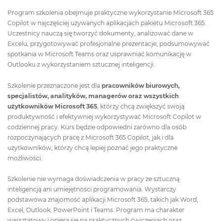
Program szkolenia obejmuje praktyczne wykorzystanie Microsoft 365
Copilot w najczęściej używanych aplikacjach pakietu Microsoft 365.
Uczestnicy nauczą się tworzyć dokumenty, analizować dane w
Excelu, przygotowywać profesjonalne prezentacje, podsumowywać
spotkania w Microsoft Teams oraz usprawniać komunikację w
Outlooku z wykorzystaniem sztucznej inteligencji.
Szkolenie przeznaczone jest dla
pracowników biurowych,
specjalistów, analityków, managerów oraz wszystkich
użytkowników Microsoft 365
, którzy chcą zwiększyć swoją
produktywność i efektywniej wykorzystywać Microsoft Copilot w
codziennej pracy. Kurs będzie odpowiedni zarówno dla osób
rozpoczynających pracę z Microsoft 365 Copilot, jak i dla
użytkowników, którzy chcą lepiej poznać jego praktyczne
możliwości.
Szkolenie nie wymaga doświadczenia w pracy ze sztuczną
inteligencją ani umiejętności programowania. Wystarczy
podstawowa znajomość aplikacji Microsoft 365, takich jak Word,
Excel, Outlook, PowerPoint i Teams. Program ma charakter
warsztatowy i opiera się na praktycznych ćwiczeniach oraz