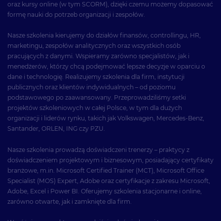
oraz kursy online (w tym SCORM), dzięki czemu możemy dopasować
formę nauki do potrzeb organizacji i zespołów.
Nasze szkolenia kierujemy do działów finansów, controllingu, HR,
marketingu, zespołów analitycznych oraz wszystkich osób
pracujących z danymi. Wspieramy zarówno specjalistów, jak i
menedżerów, którzy chcą podejmować lepsze decyzje w oparciu o
dane i technologię. Realizujemy szkolenia dla firm, instytucji
publicznych oraz klientów indywidualnych – od poziomu
podstawowego po zaawansowany. Przeprowadziliśmy setki
projektów szkoleniowych w całej Polsce, w tym dla dużych
organizacji i liderów rynku, takich jak Volkswagen, Mercedes-Benz,
Santander, ORLEN, ING czy PZU.
Nasze szkolenia prowadzą doświadczeni trenerzy – praktycy z
doświadczeniem projektowym i biznesowym, posiadający certyfikaty
branżowe, m.in. Microsoft Certified Trainer (MCT), Microsoft Office
Specialist (MOS) Expert, Adobe oraz certyfikacje z zakresu Microsoft,
Adobe, Excel i Power BI. Oferujemy szkolenia stacjonarne i online,
zarówno otwarte, jak i zamknięte dla firm.