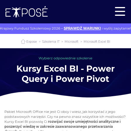
Krajowy Fundusz Szkoleniowy 2026 –
SPRAWDŹ WARUNKI
i wyślij zapytanie!
Expose
>
Szkolenia IT
>
Microsoft
>
Microsoft Excel BI
Wybierz odpowiednie szkolenie
Kursy Excel BI - Power
Query i Power Pivot
Pakiet Microsoft Office nie jest Ci obcy i wiesz, jak korzystać z jego
podstawowych narzędzi. Czy na pewno znasz wszystkie ich możliwości?
Kursy Excel BI pozwolą Ci
rozwijać swoje umiejętności analityczne i
poszerzyć wiedzę w zakresie zaawansowanego przetwarzania