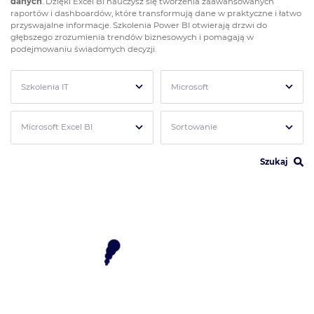
danych
. Dzięki Excel BI nauczysz się tworzenia zaawansowanych
raportów i dashboardów, które transformują dane w praktyczne i łatwo
przyswajalne informacje.
Szkolenia Power BI
otwierają drzwi do
głębszego zrozumienia trendów biznesowych i pomagają w
podejmowaniu świadomych decyzji.
Szkolenia IT
Microsoft
Microsoft Excel BI
Sortowanie
Szukaj