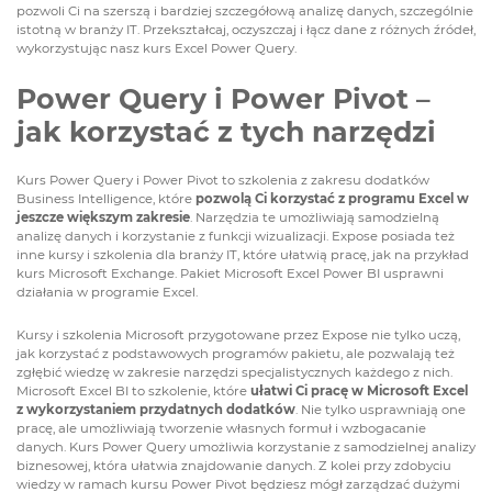
pozwoli Ci na szerszą i bardziej szczegółową analizę danych, szczególnie
istotną w branży IT. Przekształcaj, oczyszczaj i łącz dane z różnych źródeł,
wykorzystując nasz kurs Excel Power Query.
Power Query i Power Pivot –
jak korzystać z tych narzędzi
Kurs Power Query i Power Pivot to szkolenia z zakresu dodatków
Business Intelligence, które
pozwolą Ci korzystać z programu Excel w
jeszcze większym zakresie
. Narzędzia te umożliwiają samodzielną
analizę danych i korzystanie z funkcji wizualizacji.
Expose
posiada też
inne kursy i szkolenia dla branży IT, które ułatwią pracę, jak na przykład
kurs Microsoft Exchange
. Pakiet Microsoft Excel Power BI usprawni
działania w programie Excel.
Kursy i szkolenia Microsoft
przygotowane przez Expose nie tylko uczą,
jak korzystać z podstawowych programów pakietu, ale pozwalają też
zgłębić wiedzę w zakresie narzędzi specjalistycznych każdego z nich.
Microsoft Excel BI to szkolenie, które
ułatwi Ci pracę w Microsoft Excel
z wykorzystaniem przydatnych dodatków
. Nie tylko usprawniają one
pracę, ale umożliwiają tworzenie własnych formuł i wzbogacanie
danych. Kurs Power Query umożliwia korzystanie z samodzielnej analizy
biznesowej, która ułatwia znajdowanie danych. Z kolei przy zdobyciu
wiedzy w ramach kursu Power Pivot będziesz mógł zarządzać dużymi