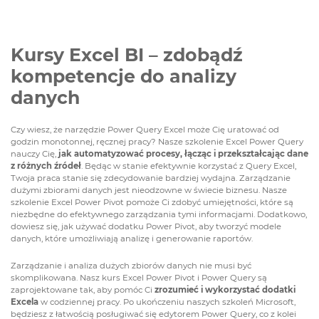
Kursy Excel BI – zdobądź
kompetencje do analizy
danych
Czy wiesz, że narzędzie Power Query Excel może Cię uratować od
godzin monotonnej, ręcznej pracy? Nasze szkolenie Excel Power Query
nauczy Cię,
jak automatyzować procesy, łącząc i przekształcając dane
z różnych źródeł
. Będąc w stanie efektywnie korzystać z Query Excel,
Twoja praca stanie się zdecydowanie bardziej wydajna. Zarządzanie
dużymi zbiorami danych jest nieodzowne w świecie biznesu. Nasze
szkolenie Excel Power Pivot pomoże Ci zdobyć umiejętności, które są
niezbędne do efektywnego zarządzania tymi informacjami. Dodatkowo,
dowiesz się, jak używać dodatku Power Pivot, aby tworzyć modele
danych, które umożliwiają analizę i generowanie raportów.
Zarządzanie i analiza dużych zbiorów danych nie musi być
skomplikowana. Nasz kurs Excel Power Pivot i Power Query są
zaprojektowane tak, aby pomóc Ci
zrozumieć i wykorzystać dodatki
Excela
w codziennej pracy. Po ukończeniu naszych szkoleń Microsoft,
będziesz z łatwością posługiwać się edytorem Power Query, co z kolei