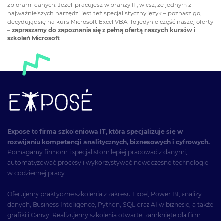
zbiorami danych. Jeżeli pracujesz w branży IT, wiesz, że jednym z
najważniejszych narzędzi jest też specjalistyczny język – poznasz go,
decydując się na
kurs Microsoft Excel VBA.
To jedynie część naszej oferty
–
zapraszamy do zapoznania się z pełną ofertą naszych kursów i
szkoleń Microsoft
.
Expose to firma szkoleniowa IT, która specjalizuje się w
rozwijaniu kompetencji analitycznych, biznesowych i cyfrowych.
Pomagamy firmom i specjalistom lepiej pracować z danymi,
automatyzować procesy i wykorzystywać nowoczesne technologie
w codziennej pracy.
Oferujemy praktyczne szkolenia z zakresu Excel, Power BI, analizy
danych, Business Intelligence, Python, SQL oraz AI w biznesie, a także
grafiki i Canvy. Realizujemy szkolenia otwarte, zamknięte dla firm