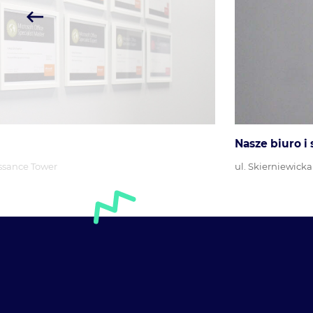
Nasze biuro i
ssance Tower
ul. Skierniewick