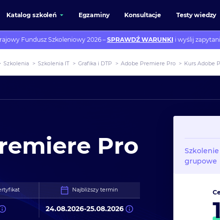
Katalog szkoleń
Egzaminy
Konsultacje
Testy wiedzy
rajowy Fundusz Szkoleniowy 2026 –
SPRAWDŹ WARUNKI
i wyślij zapytani
>
Szkolenia
>
Szkolenia IT
>
Grafika i DTP
>
Adobe Premiere Pro
>
Kurs Adobe P
remiere Pro
Szkolenie
grupowe
rtyfikat
Najbliższy termin
Ce
24.08.2026
-
25.08.2026