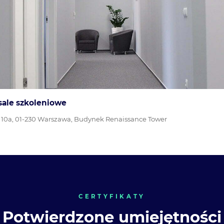
 sale szkoleniowe
a 10a, 01-230 Warszawa, Budynek Renaissance Tower
CERTYFIKATY
Potwierdzone umiejętności