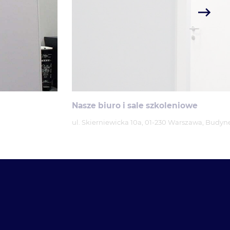
Nasze biuro i sale szkoleniowe
ul. Skierniewicka 10a, 01-230 Warszawa, Budy