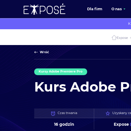
Dla firm
O nas
K
Expose
Wróć
Kursy Adobe Premiere Pro
Kurs Adobe P
Czas trwania
Uzyskany ce
16 godzin
Expose