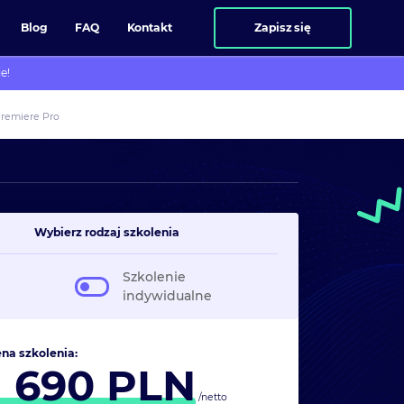
Blog
FAQ
Kontakt
Zapisz się
e!
remiere Pro
Wybierz rodzaj szkolenia
Szkolenie
indywidualne
na szkolenia:
1 690
PLN
/netto