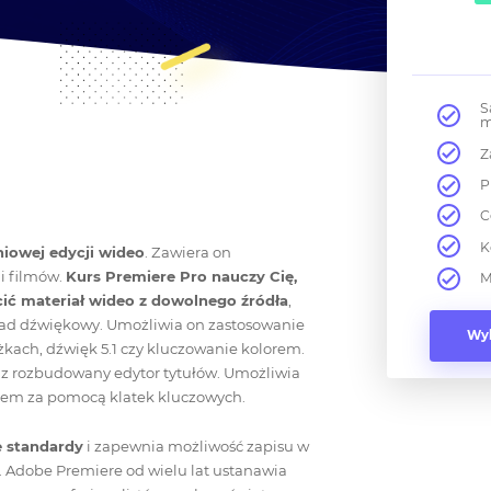
S
m
Z
P
C
K
iowej edycji wideo
. Zawiera on
i filmów.
Kurs Premiere Pro nauczy Cię,
M
ić materiał wideo z dowolnego źródła
,
kład dźwiękowy. Umożliwia on zastosowanie
Wyb
żkach, dźwięk 5.1 czy kluczowanie kolorem.
raz rozbudowany edytor tytułów. Umożliwia
rem za pomocą klatek kluczowych.
e standardy
i zapewnia możliwość zapisu w
Adobe Premiere od wielu lat ustanawia