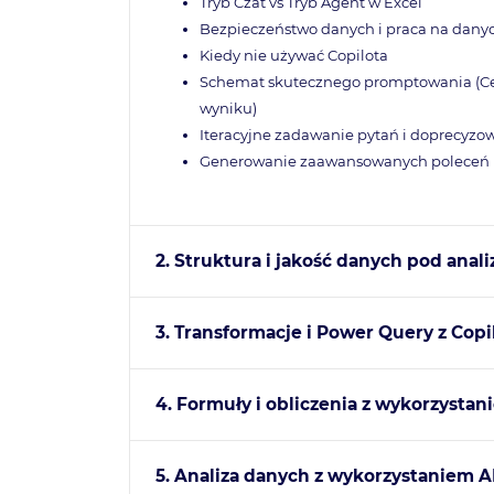
Tryb Czat vs Tryb Agent w Excel
Bezpieczeństwo danych i praca na dany
Kiedy nie używać Copilota
Schemat skutecznego promptowania (Cel
wyniku)
Iteracyjne zadawanie pytań i doprecyz
Generowanie zaawansowanych poleceń 
2. Struktura i jakość danych pod anali
3. Transformacje i Power Query z Cop
4. Formuły i obliczenia z wykorzystan
5. Analiza danych z wykorzystaniem A