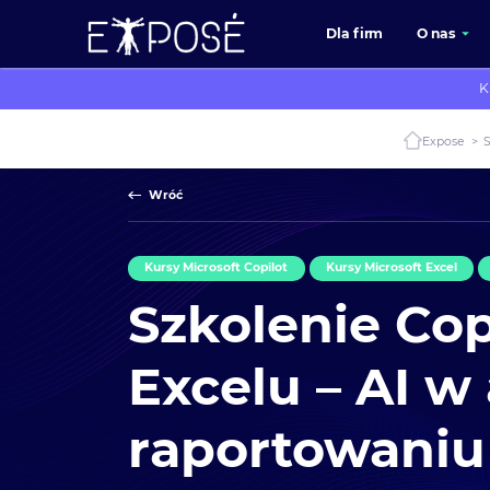
Dla firm
O nas
K
Expose
>
Wróć
Kursy Microsoft Copilot
Kursy Microsoft Excel
Szkolenie Cop
Excelu – AI w 
raportowaniu