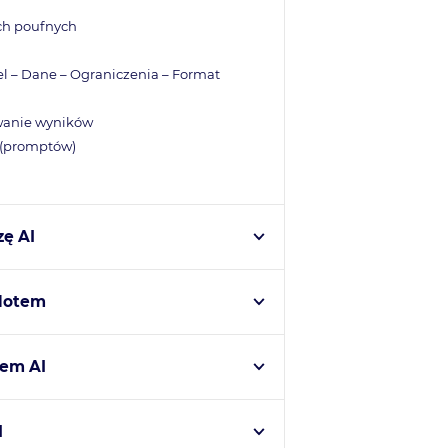
ch poufnych
 – Dane – Ograniczenia – Format
owanie wyników
(promptów)
zę AI
ilotem
iem AI
I