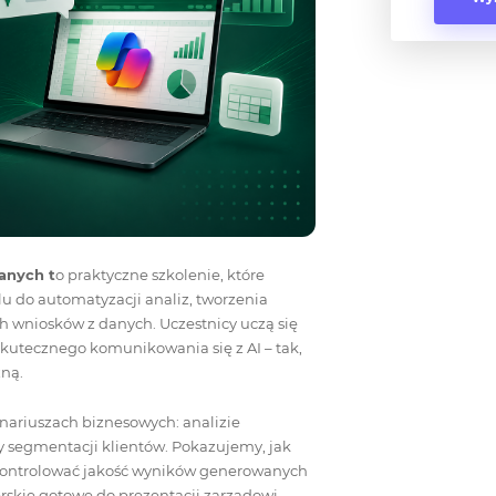
danych t
o praktyczne szkolenie, które
lu do automatyzacji analiz, tworzenia
h wniosków z danych. Uczestnicy uczą się
 skutecznego komunikowania się z AI – tak,
zną.
nariuszach biznesowych: analizie
y segmentacji klientów. Pokazujemy, jak
 kontrolować jakość wyników generowanych
erskie gotowe do prezentacji zarządowi.