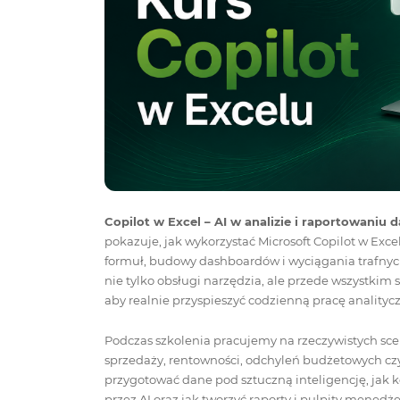
Copilot w Excel – AI w analizie i raportowaniu 
pokazuje, jak wykorzystać Microsoft Copilot w Exce
formuł, budowy dashboardów i wyciągania trafnyc
nie tylko obsługi narzędzia, ale przede wszystkim
aby realnie przyspieszyć codzienną pracę analityc
Podczas szkolenia pracujemy na rzeczywistych sce
sprzedaży, rentowności, odchyleń budżetowych cz
przygotować dane pod sztuczną inteligencję, jak
przez AI oraz jak tworzyć raporty i pulpity menedż