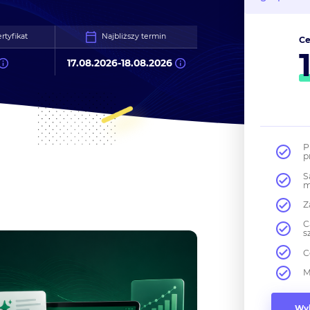
rtyfikat
Najbliższy termin
Ce
17.08.2026
-
18.08.2026
P
p
S
m
Z
C
s
C
M
Wyb