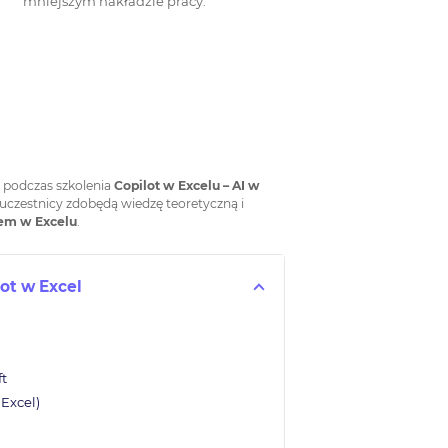
mniejszym nakładzie pracy.
 podczas szkolenia
Copilot w Excelu – AI w
uczestnicy zdobędą wiedzę teoretyczną i
em w Excelu
.
ot w Excel
ft
Excel)