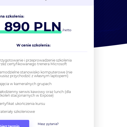
na szkolenia:
1 890
PLN
/netto
W cenie szkolenia:
rzygotowanie i przeprowadzenie szkolenia
rzez certyfikowanego trenera Microsoft
amodzielne stanowisko komputerowe (nie
usisz przychodzić z własnym laptopem)
ajęcia w kameralnych grupach
ałodzienny serwis kawowy oraz lunch (dla
zkoleń stacjonarnych w Expose)
ertyfikat ukończenia kursu
ateriały szkoleniowe
Masz pytania?
ierz termin