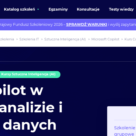
Katalog szkoleń
Egzaminy
Konsultacje
Testy wiedzy
rajowy Fundusz Szkoleniowy 2026 –
SPRAWDŹ WARUNKI
i wyślij zapytani
Szkolenia
>
Szkolenia IT
>
Sztuczna Inteligencja (AI)
>
Microsoft Copilot
>
Kurs C
Kursy Sztuczna Inteligencja (AI)
ilot w
analizie i
 danych
Szkolenie
grupowe