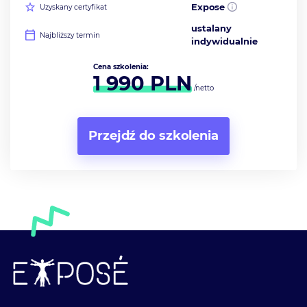
Expose
Uzyskany certyfikat
ustalany
Najbliższy termin
indywidualnie
Cena szkolenia:
1 990
PLN
/netto
Przejdź do szkolenia