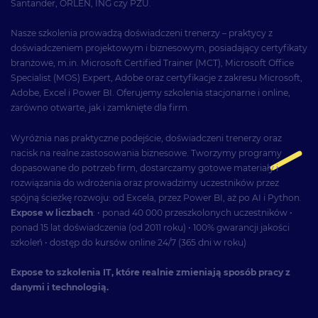
Santander, ORLEN, ING czy PZU.
Nasze szkolenia prowadzą doświadczeni trenerzy – praktycy z
doświadczeniem projektowym i biznesowym, posiadający certyfikaty
branżowe, m.in. Microsoft Certified Trainer (MCT), Microsoft Office
Specialist (MOS) Expert, Adobe oraz certyfikacje z zakresu Microsoft,
Adobe, Excel i Power BI. Oferujemy szkolenia stacjonarne i online,
zarówno otwarte, jak i zamknięte dla firm.
Wyróżnia nas praktyczne podejście, doświadczeni trenerzy oraz
nacisk na realne zastosowania biznesowe. Tworzymy programy
dopasowane do potrzeb firm, dostarczamy gotowe materiały i
rozwiązania do wdrożenia oraz prowadzimy uczestników przez
spójną ścieżkę rozwoju: od Excela, przez Power BI, aż po AI i Python.
Expose w liczbach
: • ponad 40 000 przeszkolonych uczestników •
ponad 15 lat doświadczenia (od 2011 roku) • 100% gwarancji jakości
szkoleń • dostęp do kursów online 24/7 (365 dni w roku)
Expose to szkolenia IT, które realnie zmieniają sposób pracy z
danymi i technologią.