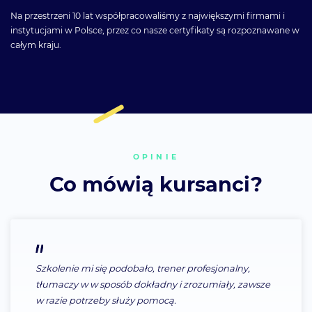
Na przestrzeni 10 lat współpracowaliśmy z największymi firmami i
instytucjami w Polsce, przez co nasze certyfikaty są rozpoznawane w
całym kraju.
OPINIE
Co mówią kursanci?
Szkolenie mi się podobało, trener profesjonalny,
tłumaczy w w sposób dokładny i zrozumiały, zawsze
w razie potrzeby służy pomocą.