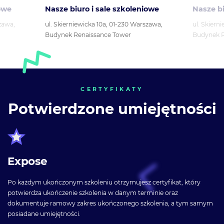
owe
Nasze biuro i sale szkoleniowe
Nasze bi
zawa,
ul. Skierniewicka 10a, 01-230 Warszawa,
ul. Skiern
Budynek Renaissance Tower
Budynek R
CERTYFIKATY
Potwierdzone umiejętności
Expose
Po każdym ukończonym szkoleniu otrzymujesz certyfikat, który
potwierdza ukończenie szkolenia w danym terminie oraz
dokumentuje ramowy zakres ukończonego szkolenia, a tym samym
posiadane umiejętności.