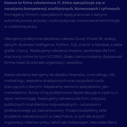
Expose to firma szkoleniowa IT, która specjalizuje się w
rozwijaniu kompetencji analitycznych, biznesowych i cyfrowych.
Pomagamy firmom i specjalistom lepiej pracować z danymi,
automatyzować procesy i wykorzystywać nowoczesne technologie
w codziennej pracy.
Oferujemy praktyczne szkolenia z zakresu Excel, Power BI, analizy
danych, Business Intelligence, Python, SQL oraz AI w biznesie, a także
grafiki i Canvy. Realizujemy szkolenia otwarte, zamknięte dla firm
oraz kursy online (w tym SCORM), dzięki czemu możemy dopasować
formę nauki do potrzeb organizacji i zespołów.
Nasze szkolenia kierujemy do działów finansów, controllingu, HR,
marketingu, zespołów analitycznych oraz wszystkich osób
pracujących z danymi. Wspieramy zarówno specjalistów, jak i
menedżerów, którzy chcą podejmować lepsze decyzje w oparciu o
dane i technologię. Realizujemy szkolenia dla firm, instytucji
publicznych oraz klientów indywidualnych – od poziomu
podstawowego po zaawansowany. Przeprowadziliśmy setki
projektów szkoleniowych w całej Polsce, w tym dla dużych
organizacji i liderów rynku, takich jak Volkswagen, Mercedes-Benz,