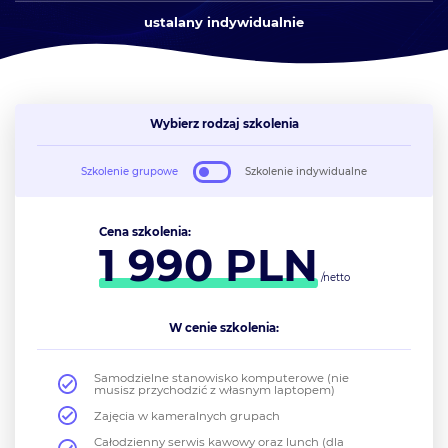
ustalany indywidualnie
Wybierz rodzaj szkolenia
Szkolenie grupowe
Szkolenie indywidualne
Cena szkolenia:
1 990
PLN
/netto
W cenie szkolenia:
Samodzielne stanowisko komputerowe (nie
musisz przychodzić z własnym laptopem)
Zajęcia w kameralnych grupach
Całodzienny serwis kawowy oraz lunch (dla