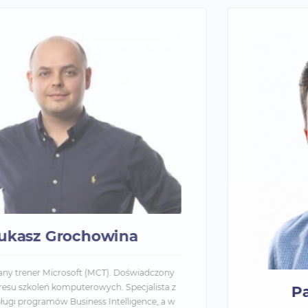
Paweł Niewęgłowski