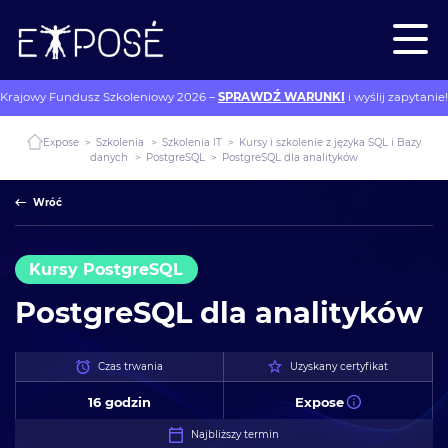
Krajowy Fundusz Szkoleniowy 2026 –
SPRAWDŹ WARUNKI
i wyślij zapytanie!
Expose
>
Szkolenia
>
Szkolenia IT
>
Kursy i szkolenie z języka SQL i Bazy
danych
>
PostgreSQL
>
PostgreSQL dla analityków
Wróć
Kursy PostgreSQL
PostgreSQL dla analityków
Czas trwania
Uzyskany certyfikat
16 godzin
Expose
Najbliższy termin