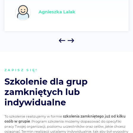
Agnieszka Lalak
ZAPISZ SIĘ!
Szkolenie dla grup
zamkniętych lub
indywidualne
To szkolenie realizujemy w formie
szkolenia zamkniętego już od kilku
osób w grupie
. Program szkolenia możemy dopasować do specyfiki
pracy Twojej organizacji, poziomu uczestników oraz celów, jakie chcesz
osiągnąć. Termin realizacji ustalamy indywidualnie, tak aby był wygodny