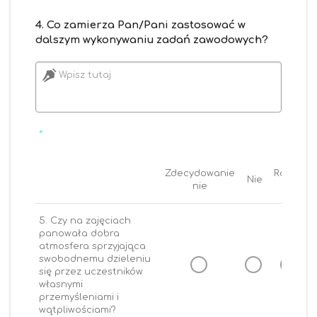
4. Co zamierza Pan/Pani zastosować w
dalszym wykonywaniu zadań zawodowych?
Wpisz tutaj
*
Zdecydowanie
Raczej
Nie
nie
nie
5. Czy na zajęciach
panowała dobra
atmosfera sprzyjająca
swobodnemu dzieleniu
się przez uczestników
własnymi
przemyśleniami i
wątpliwościami?