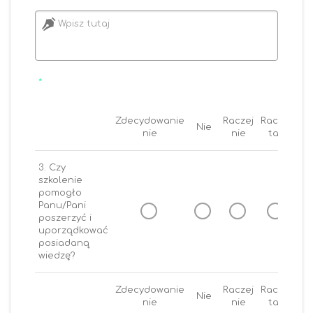
Wpisz tutaj
*
Zdecydowanie
Raczej
Raczej
Nie
T
nie
nie
tak
3. Czy
szkolenie
pomogło
Panu/Pani
poszerzyć i
uporządkować
posiadaną
wiedzę?
Zdecydowanie
Raczej
Raczej
Nie
T
nie
nie
tak