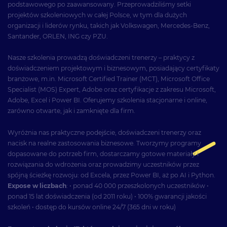
podstawowego po zaawansowany. Przeprowadziliśmy setki
projektów szkoleniowych w całej Polsce, w tym dla dużych
organizacji i liderów rynku, takich jak Volkswagen, Mercedes-Benz,
Santander, ORLEN, ING czy PZU.
Nasze szkolenia prowadzą doświadczeni trenerzy – praktycy z
doświadczeniem projektowym i biznesowym, posiadający certyfikaty
branżowe, m.in. Microsoft Certified Trainer (MCT), Microsoft Office
Specialist (MOS) Expert, Adobe oraz certyfikacje z zakresu Microsoft,
Adobe, Excel i Power BI. Oferujemy szkolenia stacjonarne i online,
zarówno otwarte, jak i zamknięte dla firm.
Wyróżnia nas praktyczne podejście, doświadczeni trenerzy oraz
nacisk na realne zastosowania biznesowe. Tworzymy programy
dopasowane do potrzeb firm, dostarczamy gotowe materiały i
rozwiązania do wdrożenia oraz prowadzimy uczestników przez
spójną ścieżkę rozwoju: od Excela, przez Power BI, aż po AI i Python.
Expose w liczbach
: • ponad 40 000 przeszkolonych uczestników •
ponad 15 lat doświadczenia (od 2011 roku) • 100% gwarancji jakości
szkoleń • dostęp do kursów online 24/7 (365 dni w roku)