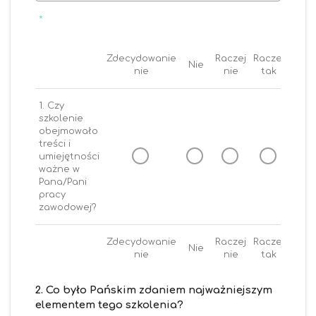
*
Zdecydowanie
Raczej
Raczej
Nie
Tak
nie
nie
tak
1. Czy
szkolenie
obejmowało
treści i
umiejętności
ważne w
Pana/Pani
pracy
zawodowej?
Zdecydowanie
Raczej
Raczej
Nie
Tak
nie
nie
tak
2. Co było Pańskim zdaniem najważniejszym
elementem tego szkolenia?