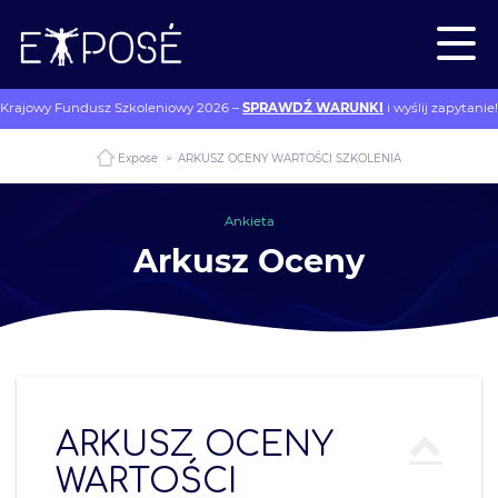
Krajowy Fundusz Szkoleniowy 2026 –
SPRAWDŹ WARUNKI
i wyślij zapytanie!
Expose
>
ARKUSZ OCENY WARTOŚCI SZKOLENIA
Ankieta
Arkusz Oceny
ARKUSZ OCENY
WARTOŚCI