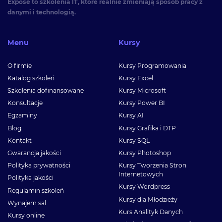
Expose to szkolenia IT, które realnie zmieniają sposób pracy z
danymi i technologią.
Menu
Kursy
O firmie
Kursy Programowania
Katalog szkoleń
Kursy Excel
Szkolenia dofinansowane
Kursy Microsoft
Konsultacje
Kursy Power BI
Egzaminy
Kursy AI
Blog
Kursy Grafika i DTP
Kontakt
Kursy SQL
Gwarancja jakości
Kursy Photoshop
Polityka prywatności
Kursy Tworzenia Stron
Internetowych
Polityka jakości
Kursy Wordpress
Regulamin szkoleń
Kursy dla Młodzieży
Wynajem sal
Kurs Analityk Danych
Kursy online