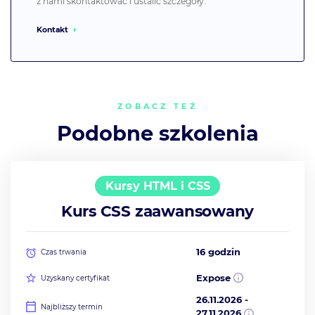
z nami skontaktować i ustalić szczegóły.
Kontakt
ZOBACZ TEŻ
Podobne szkolenia
Kursy HTML i CSS
Kurs CSS zaawansowany
16 godzin
Czas trwania
Expose
Uzyskany certyfikat
26.11.2026
-
Najbliższy termin
27.11.2026