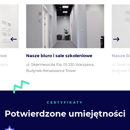
Nasze biuro i sale szkoleniowe
Nasze biuro 
,
ul. Skierniewicka 10a, 01-230 Warszawa,
ul. Skierniewic
Budynek Renaissance Tower
Budynek Renai
CERTYFIKATY
Potwierdzone umiejętności