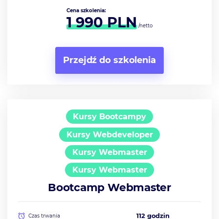
Cena szkolenia:
1 990
PLN
/netto
Przejdź do szkolenia
Kursy Bootcampy
Kursy Webdeveloper
Kursy Webmaster
Kursy Webmaster
Bootcamp Webmaster
112 godzin
Czas trwania