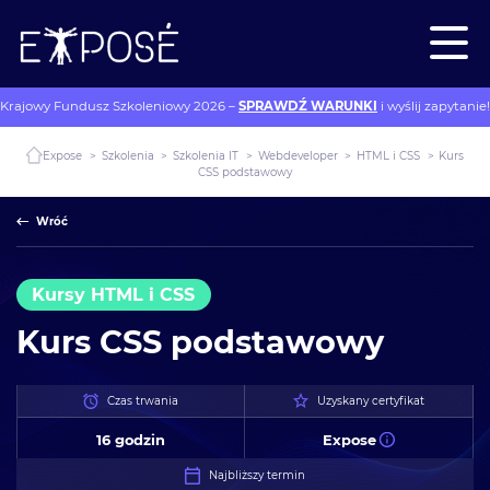
Krajowy Fundusz Szkoleniowy 2026 –
SPRAWDŹ WARUNKI
i wyślij zapytanie!
Expose
>
Szkolenia
>
Szkolenia IT
>
Webdeveloper
>
HTML i CSS
>
Kurs
CSS podstawowy
Wróć
Kursy HTML i CSS
Kurs CSS podstawowy
Czas trwania
Uzyskany certyfikat
16 godzin
Expose
Najbliższy termin