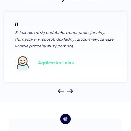
ofesjonalny,
Szkolenie przydatne pod wieloma 
ozumiały, zawsze
uzupełnia wiedzę oraz wskazuje no
Magdalena Mission