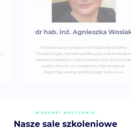
dr hab. inż. Agnieszka Wosiak
Doświadczony wykładowca Politechniki Łódzkiej.
Posiada bogaty dorobek publikacyjny oraz praktykę w
realizacji projektów z zastosowaniem baz danych oraz
analizy danych, co w połączeniu daje dostęp do
eksperckiej wiedzy i praktycznego know-how.
WARUNKI NAUCZANIA
Nasze sale szkoleniowe