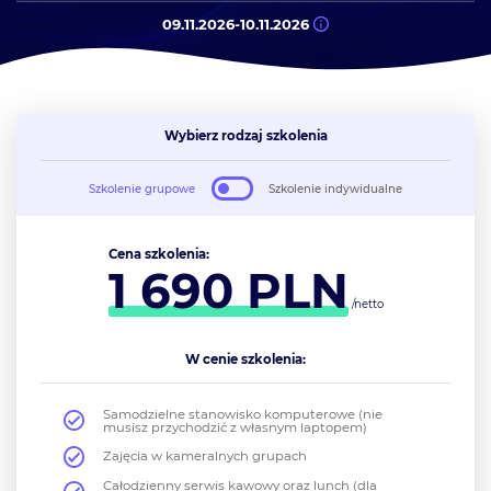
09.11.2026
-
10.11.2026
Wybierz rodzaj szkolenia
Szkolenie grupowe
Szkolenie indywidualne
Cena szkolenia:
1 690
PLN
/netto
W cenie szkolenia:
Samodzielne stanowisko komputerowe (nie
musisz przychodzić z własnym laptopem)
Zajęcia w kameralnych grupach
Całodzienny serwis kawowy oraz lunch (dla