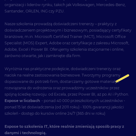
organizacji i liderów rynku, takich jak Volkswagen, Mercedes-Benz,
Santander, ORLEN, ING czy PZU.
Nasze szkolenia prowadzą doświadczeni trenerzy – praktycy z
doświadczeniem projektowym i biznesowym, posiadający certyfikaty
branżowe, m.in. Microsoft Certified Trainer (MCT), Microsoft Office
Specialist (MOS) Expert, Adobe oraz certyfikacje z zakresu Microsoft,
Adobe, Excel i Power BI. Oferujemy szkolenia stacjonarne i online,
zarówno otwarte, jak i zamknięte dla firm.
Wyróżnia nas praktyczne podejście, doświadczeni trenerzy oraz
nacisk na realne zastosowania biznesowe. Tworzymy programy
dopasowane do potrzeb firm, dostarczamy gotowe materiały i
rozwiązania do wdrożenia oraz prowadzimy uczestników przez
spójną ścieżkę rozwoju: od Excela, przez Power BI, aż po AI i Python.
Expose w liczbach
: • ponad 40 000 przeszkolonych uczestników •
ponad 15 lat doświadczenia (od 2011 roku) • 100% gwarancji jakości
szkoleń • dostęp do kursów online 24/7 (365 dni w roku)
Expose to szkolenia IT, które realnie zmieniają sposób pracy z
danymi i technologią.