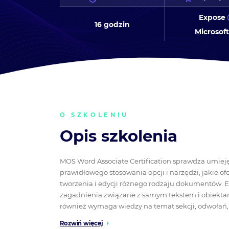
Expose
16 godzin
Microsof
O SZKOLENIU
Opis szkolenia
MOS Word Associate Certification sprawdza umiej
prawidłowego stosowania opcji i narzędzi, jakie o
tworzenia i edycji różnego rodzaju dokumentów.
zagadnienia związane z samym tekstem i obiekta
również wymaga wiedzy na temat sekcji, odwołań, 
Rozwiń więcej