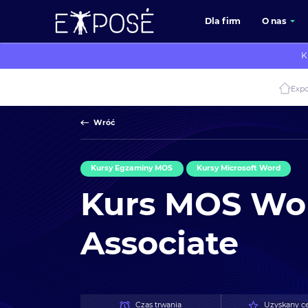
Dla firm
O nas
K
Exp
Wróć
Kursy Egzaminy MOS
Kursy Microsoft Word
Kurs MOS Wo
Associate
Czas trwania
Uzyskany ce