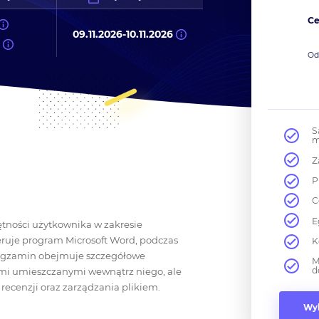
Ce
09.11.2026
-
10.11.2026
t
O
S
m
Z
P
C
E
ętności użytkownika w zakresie
feruje program Microsoft Word, podczas
K
 Egzamin obejmuje szczegółowe
M
d
mi umieszczanymi wewnątrz niego, ale
recenzji oraz zarządzania plikiem.
Wyb