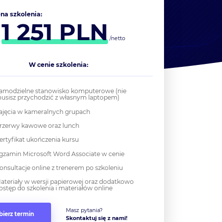
na szkolenia:
1 251
PLN
d
/netto
W cenie szkolenia:
amodzielne stanowisko komputerowe (nie
usisz przychodzić z własnym laptopem)
ajęcia w kameralnych grupach
rzerwy kawowe oraz lunch
ertyfikat ukończenia kursu
gzamin Microsoft Word Associate w cenie
onsultacje online z trenerem po szkoleniu
ateriały w wersji papierowej oraz dodatkowo
ostęp do szkolenia i materiałów online
Masz pytania?
ierz termin
Skontaktuj się z nami!