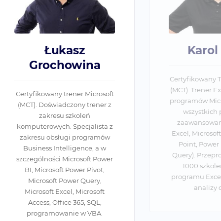
Karol Kulik
na
Certyfikowany Trener Microsoft
(MCT). Trener Expose z zakresu
icrosoft
programów Microsoft Office na
rener z
wszystkich poziomach
ń
zaawansowania (Microsoft
lista z
Excel, Microsoft Access, Power
gramów
Point, Power Pivot, Power
e, a w
Query). Przeprowadził ponad
ft Power
1000 szkoleń z zakresu
Pivot,
programu Excel, baz danych i
ery,
analizy danych.
rosoft
 SQL,
VBA.