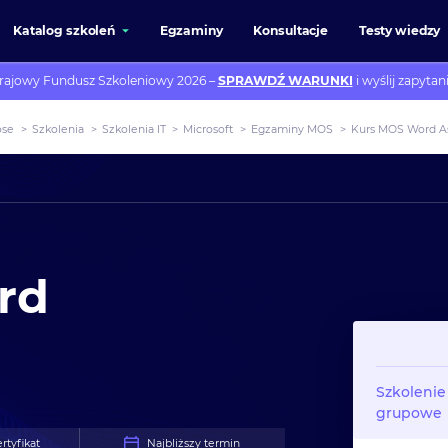
Katalog szkoleń
Egzaminy
Konsultacje
Testy wiedzy
rajowy Fundusz Szkoleniowy 2026 –
SPRAWDŹ WARUNKI
i wyślij zapytani
ose
>
Szkolenia
>
Szkolenia IT
>
Microsoft
>
Egzaminy MOS
>
Kurs MOS Word As
rd
Szkolenie
grupowe
rtyfikat
Najbliższy termin