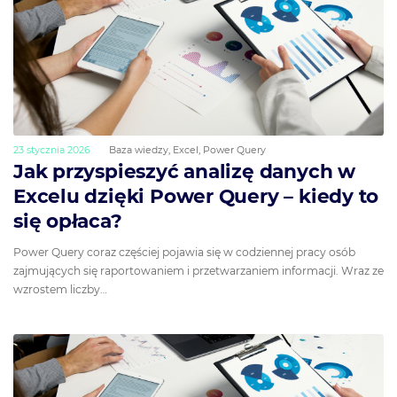
23 stycznia 2026
Baza wiedzy
,
Excel
,
Power Query
Jak przyspieszyć analizę danych w
Excelu dzięki Power Query – kiedy to
się opłaca?
Power Query coraz częściej pojawia się w codziennej pracy osób
zajmujących się raportowaniem i przetwarzaniem informacji. Wraz ze
wzrostem liczby…