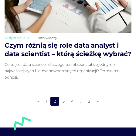
12 stycznia 2026
Baza wiedzy
Czym różnią się role data analyst i
data scientist – którą ścieżkę wybrać?
Co to jest data science i dlaczego ten obszar stał się jednym z
najważniejszych filarów nowoczesnych organizacji? Termin ten
odnosi…
Nawigacja
«
1
2
3
4
…
21
»
po
wpisach