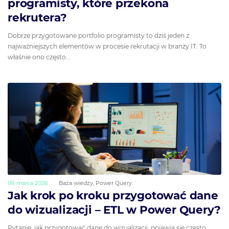
programisty, które przekona
rekrutera?
Dobrze przygotowane portfolio programisty to dziś jeden z
najważniejszych elementów w procesie rekrutacji w branży IT. To
właśnie ono często…
09 marca 2026
Baza wiedzy
,
Power Query
Jak krok po kroku przygotować dane
do wizualizacji – ETL w Power Query?
Pytanie, jak przygotować dane do wizualizacji, pojawia się często