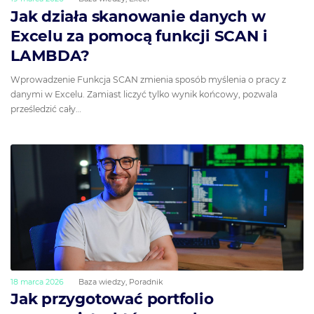
Jak działa skanowanie danych w
Excelu za pomocą funkcji SCAN i
LAMBDA?
Wprowadzenie Funkcja SCAN zmienia sposób myślenia o pracy z
danymi w Excelu. Zamiast liczyć tylko wynik końcowy, pozwala
prześledzić cały…
18 marca 2026
Baza wiedzy
,
Poradnik
Jak przygotować portfolio