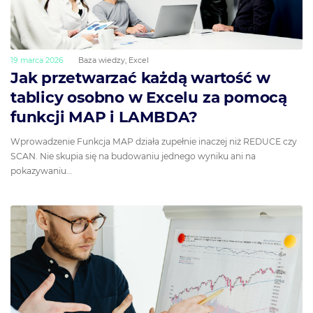
19 marca 2026
Baza wiedzy
,
Excel
Jak przetwarzać każdą wartość w
tablicy osobno w Excelu za pomocą
funkcji MAP i LAMBDA?
Wprowadzenie Funkcja MAP działa zupełnie inaczej niż REDUCE czy
SCAN. Nie skupia się na budowaniu jednego wyniku ani na
pokazywaniu…