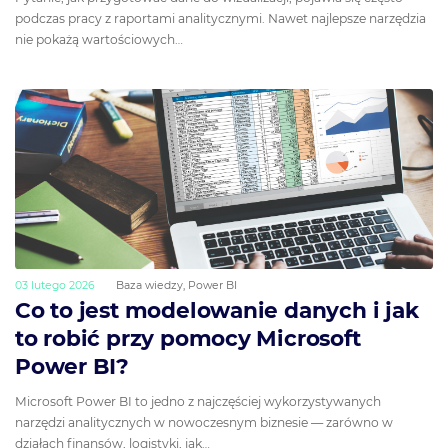
podczas pracy z raportami analitycznymi. Nawet najlepsze narzędzia
nie pokażą wartościowych…
03 lutego 2026
Baza wiedzy
,
Power BI
Co to jest modelowanie danych i jak
to robić przy pomocy Microsoft
Power BI?
Microsoft Power BI to jedno z najczęściej wykorzystywanych
narzędzi analitycznych w nowoczesnym biznesie — zarówno w
działach finansów, logistyki, jak…