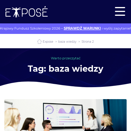
Krajowy Fundusz Szkoleniowy 2026 –
SPRAWDŹ WARUNKI
i wyślij zapytanie!
Expose
>
baza wiedzy
>
Strona 2
Warto przeczytać
Tag: baza wiedzy