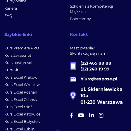
Kursy online
Szkolenia z Kompetencji
Kariera
Miękkich
FAQ
Bootcampy
Szybkie linki
Kontakt
Kurs Premiere PRO
Masz pytania?
Skontaktuj się z nami!
Kurs Javascript
Kurs postgresql
(22) 465 88 88
(22) 240 19 99
Kurs Git
Kurs Excel Kraków
biuro@expose.pl
Kurs Excel Wrocław
ul. Skierniewicka
Kurs Excel Poznań
10a
Kurs Excel Gdańsk
01-230 Warszawa
Kurs Excel Łódź
Kurs Excel Katowice
Kurs Excel Białystok
Kurs Excel Lublin