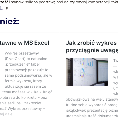
rtość
i stanowi solidną podstawę pod dalszy rozwój kompetencji, tak
ch
itp..
nież: