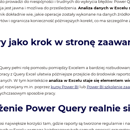
sto prowadzi do niespójności i trudnych do wykrycia błędów. Power 
a jest jawna i możliwa do prześledzenia.
Analiza danych w Excelu s
nik dokładnie wie, jakie operacje zostały wykonane na danych źródło
tów i ogranicza konieczność późniejszych korekt, co ma szczególne 
y jako krok w stronę zaaw
r Query pełni rolę pomostu pomiędzy Excelem a bardziej rozbudowa
racy z Query Excel ułatwia późniejsze przejście do środowisk raport
anych. W tym kontekście
analiza w Excelu staje się elementem w
być rozwijany m.in. poprzez
kursy Power BI
lub
Power BI szkolenie z
tychczasowym sposobie pracy.
enie Power Query realnie s
i największe korzyści tam, gdzie raporty są tworzone regularnie i 
 danych w Excelu wymaga każdorazowo tych samych operacji przygot