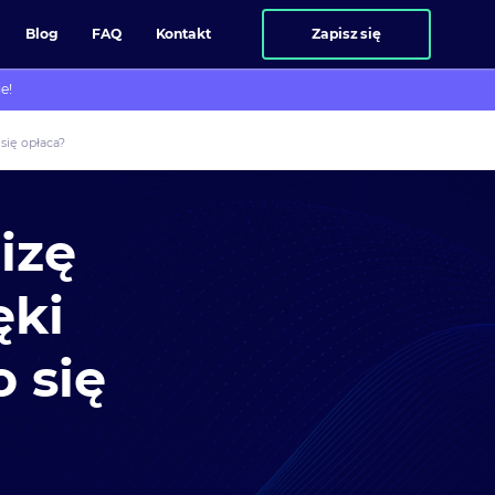
Blog
FAQ
Kontakt
Zapisz się
e!
się opłaca?
izę
ęki
 się