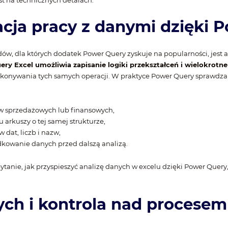
st na technicznych detalach.
cja pracy z danymi dzięki 
, dla których dodatek Power Query zyskuje na popularności, jest 
ery Excel umożliwia zapisanie logiki przekształceń i wielokrotne
onywania tych samych operacji. W praktyce Power Query sprawdza s
ów sprzedażowych lub finansowych,
 arkuszy o tej samej strukturze,
 dat, liczb i nazw,
ądkowanie danych przed dalszą analizą.
anie, jak przyspieszyć analizę danych w excelu dzięki Power Query, 
ch i kontrola nad procesem