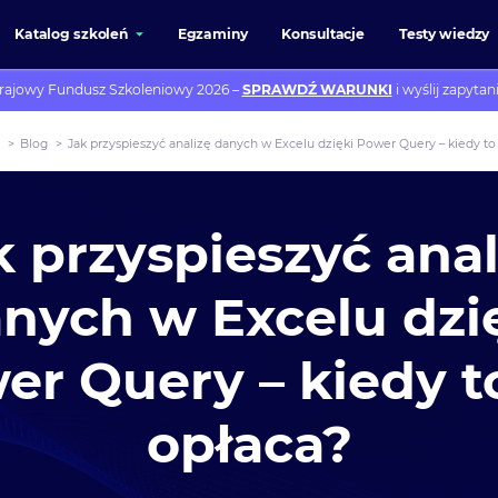
Katalog szkoleń
Egzaminy
Konsultacje
Testy wiedzy
rajowy Fundusz Szkoleniowy 2026 –
SPRAWDŹ WARUNKI
i wyślij zapytani
e
>
Blog
>
Jak przyspieszyć analizę danych w Excelu dzięki Power Query – kiedy to 
k przyspieszyć anal
nych w Excelu dzi
er Query – kiedy to
opłaca?