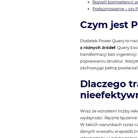
Rozwój kompetencji an
Podsumowanie – czy P
Czym jest P
Dodatek Power Query to nar
z różnych źródeł
. Query Ex
transformacji bez ingerencji
poprawianiu struktur. Wszyst
zachowując pełną powtarzal
Dlaczego t
nieefektyw
Wraz ze wzrostem liczby rek
wydajności. Ręczne łączenie
W takich warunkach coraz czę
danych w excelu w sposób tr