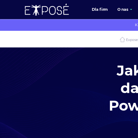
Dla firm
O nas
K
Expos
Ja
da
Pow