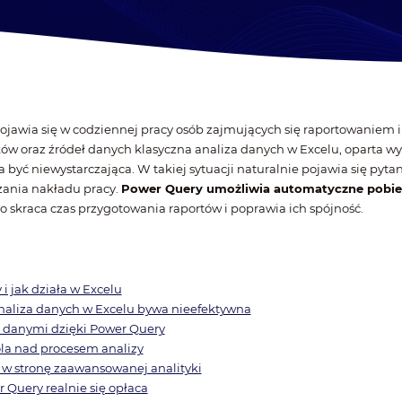
pojawia się w codziennej pracy osób zajmujących się raportowaniem i
ków oraz źródeł danych klasyczna analiza danych w Excelu, oparta wy
być niewystarczająca. W takiej sytuacji naturalnie pojawia się pytan
zania nakładu pracy.
Power Query umożliwia automatyczne pobier
co skraca czas przygotowania raportów i poprawia ich spójność.
i jak działa w Excelu
naliza danych w Excelu bywa nieefektywna
 danymi dzięki Power Query
ola nad procesem analizy
 w stronę zaawansowanej analityki
 Query realnie się opłaca