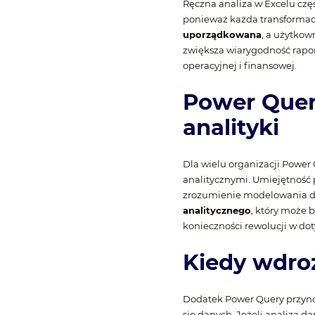
Ręczna analiza w Excelu czę
ponieważ każda transformacj
uporządkowana
, a użytkow
zwiększa wiarygodność rapor
operacyjnej i finansowej.
Power Quer
analityki
Dla wielu organizacji Powe
analitycznymi. Umiejętność p
zrozumienie modelowania d
analitycznego
, który może 
konieczności rewolucji w do
Kiedy wdroż
Dodatek Power Query przynos
się danych. Jeżeli analiza