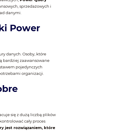
nansowych, sprzedażowych i
nad danymi.
ki Power
ry danych. Osoby, które
ają bardziej zaawansowane
zestawem pojedynczych
potrzebami organizacji.
obre
uje się z dużą liczbą plików
 kontrolować cały proces
y jest rozwiązaniem, które