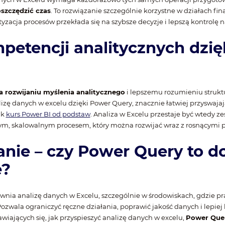
szczędzić czas
. To rozwiązanie szczególnie korzystne w działach fi
yzacja procesów przekłada się na szybsze decyzje i lepszą kontrolę 
petencji analitycznych dzię
a rozwijaniu myślenia analitycznego
i lepszemu rozumieniu struktu
alizę danych w excelu dzięki Power Query, znacznie łatwiej przyswaj
ak
kurs Power BI od podstaw
. Analiza w Excelu przestaje być wtedy 
znym, skalowalnym procesem, który można rozwijać wraz z rosnącymi 
ie – czy Power Query to d
e?
nia analizę danych w Excelu, szczególnie w środowiskach, gdzie prac
ozwala ograniczyć ręczne działania, poprawić jakość danych i lepiej
awiających się, jak przyspieszyć analizę danych w excelu,
Power Quer