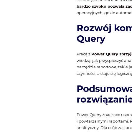
bardzo szybko pozwala zao
operacyjnych, gdzie automat
Rozwój kom
Query
Praca z
Power Query sprzyj
wiedzą, jak przyspieszyć an
narzędzia raportowe, takie j
czynności, a staje się logic
Podsumowan
rozwiązani
Power Query znacząco uspraw
i powtarzalnymi raportami. P
analityczny. Dla osób zastan