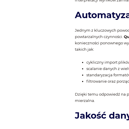
interpretacji wyników zamia
Automatyza
Jednym z kluczowych powodów
powtarzalnych czynności.
Qu
konieczności ponownego wyk
takich jak:
cykliczny import plik
scalanie danych z wielu
standaryzacja formatów
filtrowanie oraz porz
Dzięki temu odpowiedź na pyt
mierzalna.
Jakość dany