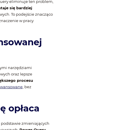
Query eliminuje ten problem,
taje się bardziej
wych. To podejście znacząco
znaczenie w pracy
ansowanej
nymi narzędziami
owych oraz lepsze
iększego procesu
aawansowane
, bez
ię opłaca
na podstawie zmieniających
owawczych,
Power Query