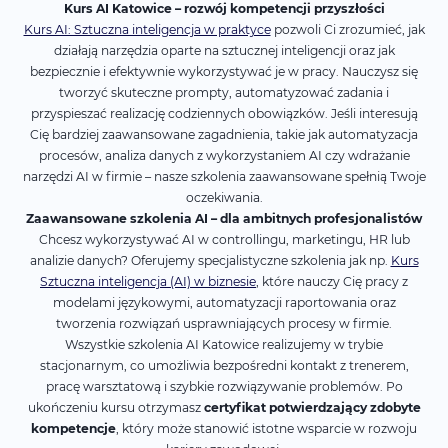
Kurs AI Katowice – rozwój kompetencji przyszłości
Kurs AI: Sztuczna inteligencja w praktyce
pozwoli Ci zrozumieć, jak
działają narzędzia oparte na sztucznej inteligencji oraz jak
bezpiecznie i efektywnie wykorzystywać je w pracy. Nauczysz się
tworzyć skuteczne prompty, automatyzować zadania i
przyspieszać realizację codziennych obowiązków. Jeśli interesują
Cię bardziej zaawansowane zagadnienia, takie jak automatyzacja
procesów, analiza danych z wykorzystaniem AI czy wdrażanie
narzędzi AI w firmie – nasze szkolenia zaawansowane spełnią Twoje
oczekiwania.
Zaawansowane szkolenia AI – dla ambitnych profesjonalistów
Chcesz wykorzystywać AI w controllingu, marketingu, HR lub
analizie danych? Oferujemy specjalistyczne szkolenia jak np.
Kurs
Sztuczna inteligencja (AI) w biznesie
, które nauczy Cię pracy z
modelami językowymi, automatyzacji raportowania oraz
tworzenia rozwiązań usprawniających procesy w firmie.
Wszystkie szkolenia AI Katowice realizujemy w trybie
stacjonarnym, co umożliwia bezpośredni kontakt z trenerem,
pracę warsztatową i szybkie rozwiązywanie problemów. Po
ukończeniu kursu otrzymasz
certyfikat potwierdzający zdobyte
kompetencje
, który może stanowić istotne wsparcie w rozwoju