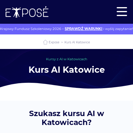
Krajowy Fundusz Szkoleniowy 2026 –
SPRAWDŹ WARUNKI
i wyślij zapytanie!
Expose
>
Kurs AI Katowice
Kursy z AI w Katowicach
Kurs AI Katowice
Szukasz kursu AI w
Katowicach?