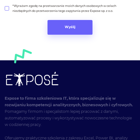
*Wyrażam zgodę na przetwarzanie moich danych osobowych w celach
niezbędnych do przetworzenia tego zapytania przez Expose sp. z o.o.
Expose to firma szkoleniowa IT, która specjalizuje się w
rozwijaniu kompetencji analitycznych, biznesowych i cyfrowych.
Pomagamy firmom i specjalistom lepiej pracować z danymi,
automatyzować procesy i wykorzystywać nowoczesne technologie
w codziennej pracy.
Oferujemy praktyczne szkolenia z zakresu Excel, Power BI, analizy