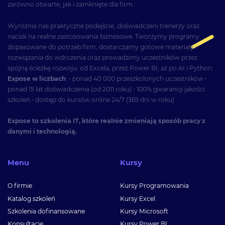
zarówno otwarte, jak i zamknięte dla firm.
Wyróżnia nas praktyczne podejście, doświadczeni trenerzy oraz
nacisk na realne zastosowania biznesowe. Tworzymy programy
dopasowane do potrzeb firm, dostarczamy gotowe materiały i
rozwiązania do wdrożenia oraz prowadzimy uczestników przez
spójną ścieżkę rozwoju: od Excela, przez Power BI, aż po AI i Python.
Expose w liczbach
: • ponad 40 000 przeszkolonych uczestników •
ponad 15 lat doświadczenia (od 2011 roku) • 100% gwarancji jakości
szkoleń • dostęp do kursów online 24/7 (365 dni w roku)
Expose to szkolenia IT, które realnie zmieniają sposób pracy z
danymi i technologią.
Menu
Kursy
O firmie
Kursy Programowania
Katalog szkoleń
Kursy Excel
Szkolenia dofinansowane
Kursy Microsoft
Konsultacje
Kursy Power BI