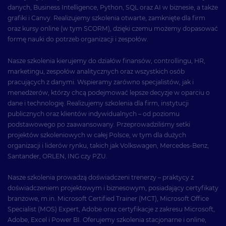
danych, Business Intelligence, Python, SQL oraz AI w biznesie, a także
grafiki i Canvy. Realizujemy szkolenia otwarte, zamknięte dla firm
oraz kursy online (w tym SCORM), dzięki czemu możemy dopasować
formę nauki do potrzeb organizacji i zespołów.
Nasze szkolenia kierujemy do działów finansów, controllingu, HR,
marketingu, zespołów analitycznych oraz wszystkich osób
pracujących z danymi. Wspieramy zarówno specjalistów, jak i
menedżerów, którzy chcą podejmować lepsze decyzje w oparciu o
dane i technologię. Realizujemy szkolenia dla firm, instytucji
publicznych oraz klientów indywidualnych – od poziomu
podstawowego po zaawansowany. Przeprowadziliśmy setki
projektów szkoleniowych w całej Polsce, w tym dla dużych
organizacji i liderów rynku, takich jak Volkswagen, Mercedes-Benz,
Santander, ORLEN, ING czy PZU.
Nasze szkolenia prowadzą doświadczeni trenerzy – praktycy z
doświadczeniem projektowym i biznesowym, posiadający certyfikaty
branżowe, m.in. Microsoft Certified Trainer (MCT), Microsoft Office
Specialist (MOS) Expert, Adobe oraz certyfikacje z zakresu Microsoft,
Adobe, Excel i Power BI. Oferujemy szkolenia stacjonarne i online,