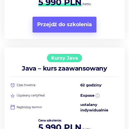
5 990
PLN
/netto
Przejdź do szkolenia
Kursy Java
Java – kurs zaawansowany
62 godziny
Czas trwania
Expose
Uzyskany certyfikat
ustalany
Najbliższy termin
indywidualnie
Cena szkolenia:
5 990
PLN