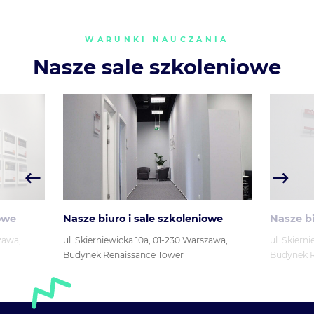
WARUNKI NAUCZANIA
Nasze sale szkoleniowe
owe
Nasze biuro i sale szkoleniowe
Nasze bi
zawa,
ul. Skierniewicka 10a, 01-230 Warszawa,
ul. Skiern
Budynek Renaissance Tower
Budynek R