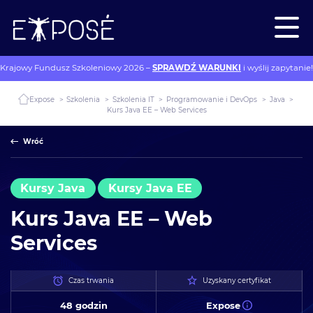
Krajowy Fundusz Szkoleniowy 2026 –
SPRAWDŹ WARUNKI
i wyślij zapytanie!
Expose
>
Szkolenia
>
Szkolenia IT
>
Programowanie i DevOps
>
Java
>
Kurs Java EE – Web Services
Wróć
Kursy Java
Kursy Java EE
Kurs Java EE – Web
Services
Czas trwania
Uzyskany certyfikat
48 godzin
Expose