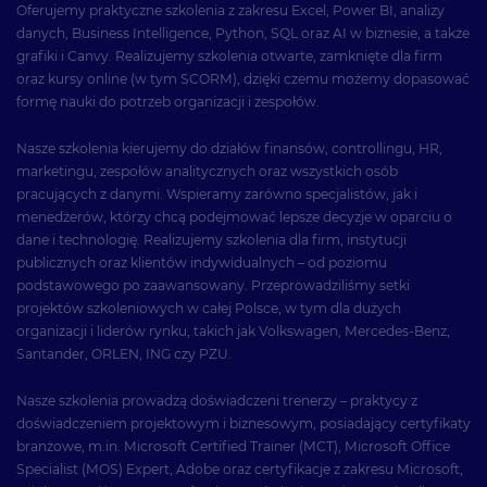
Oferujemy praktyczne szkolenia z zakresu Excel, Power BI, analizy
danych, Business Intelligence, Python, SQL oraz AI w biznesie, a także
grafiki i Canvy. Realizujemy szkolenia otwarte, zamknięte dla firm
oraz kursy online (w tym SCORM), dzięki czemu możemy dopasować
formę nauki do potrzeb organizacji i zespołów.
Nasze szkolenia kierujemy do działów finansów, controllingu, HR,
marketingu, zespołów analitycznych oraz wszystkich osób
pracujących z danymi. Wspieramy zarówno specjalistów, jak i
menedżerów, którzy chcą podejmować lepsze decyzje w oparciu o
dane i technologię. Realizujemy szkolenia dla firm, instytucji
publicznych oraz klientów indywidualnych – od poziomu
podstawowego po zaawansowany. Przeprowadziliśmy setki
projektów szkoleniowych w całej Polsce, w tym dla dużych
organizacji i liderów rynku, takich jak Volkswagen, Mercedes-Benz,
Santander, ORLEN, ING czy PZU.
Nasze szkolenia prowadzą doświadczeni trenerzy – praktycy z
doświadczeniem projektowym i biznesowym, posiadający certyfikaty
branżowe, m.in. Microsoft Certified Trainer (MCT), Microsoft Office
Specialist (MOS) Expert, Adobe oraz certyfikacje z zakresu Microsoft,