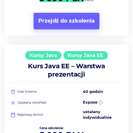
/netto
Przejdź do szkolenia
Kursy Java
Kursy Java EE
Kurs Java EE – Warstwa
prezentacji
40 godzin
Czas trwania
Expose
Uzyskany certyfikat
ustalany
Najbliższy termin
indywidualnie
Cena szkolenia: