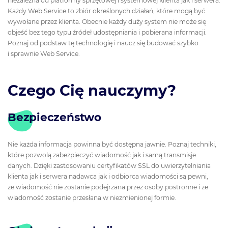
niezależna od platformy sprzętowej i systemowej klienta jak i serwera.
Każdy Web Service to zbiór określonych działań, które mogą być
wywołane przez klienta. Obecnie każdy duży system nie może się
objeść bez tego typu źródeł udostępniania i pobierana informacji.
Poznaj od podstaw tę technologię i naucz się budować szybko
i sprawnie Web Service.
Czego Cię nauczymy?
Bezpieczeństwo
Nie każda informacja powinna być dostępna jawnie. Poznaj techniki,
które pozwolą zabezpieczyć wiadomość jak i samą transmisje
danych. Dzięki zastosowaniu certyfikatów SSL do uwierzytelniania
klienta jak i serwera nadawca jak i odbiorca wiadomości są pewni,
że wiadomość nie zostanie podejrzana przez osoby postronne i że
wiadomość zostanie przesłana w niezmienionej formie.