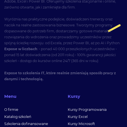
Adobe, Excel i Power BI. Oferujemy szkolenia stacjonarne i online,
zarówno otwarte, jak i zamknięte dla firm.
Wyróżnia nas praktyczne podejście, doświadczeni trenerzy oraz
nacisk na realne zastosowania biznesowe. Tworzymy programy
dopasowane do potrzeb firm, dostarczamy gotowe materiały i
rozwiązania do wdrożenia oraz prowadzimy uczestników przez
spójną ścieżkę rozwoju: od Excela, przez Power BI, aż po AI i Python.
Expose w liczbach
: • ponad 40 000 przeszkolonych uczestników •
ponad 15 lat doświadczenia (od 2011 roku) • 100% gwarancji jakości
szkoleń • dostęp do kursów online 24/7 (365 dni w roku)
Expose to szkolenia IT, które realnie zmieniają sposób pracy z
danymi i technologią.
Menu
Kursy
O firmie
Kursy Programowania
Katalog szkoleń
Kursy Excel
Szkolenia dofinansowane
Kursy Microsoft