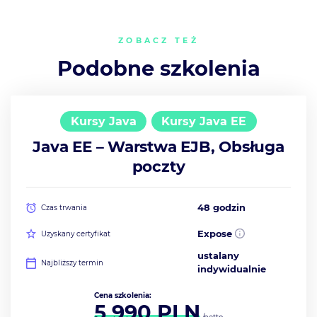
ZOBACZ TEŻ
Podobne szkolenia
Kursy Java
Kursy Java EE
Java EE – Warstwa EJB, Obsługa
poczty
48 godzin
Czas trwania
Expose
Uzyskany certyfikat
ustalany
Najbliższy termin
indywidualnie
Cena szkolenia:
5 990
PLN