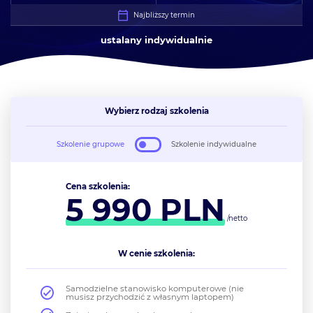
Najbliższy termin
ustalany indywidualnie
Wybierz rodzaj szkolenia
Szkolenie grupowe
Szkolenie indywidualne
Cena szkolenia:
5 990
PLN
/netto
W cenie szkolenia:
Samodzielne stanowisko komputerowe (nie
musisz przychodzić z własnym laptopem)