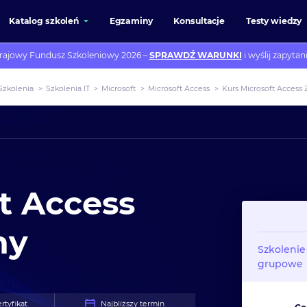
Katalog szkoleń
Egzaminy
Konsultacje
Testy wiedzy
rajowy Fundusz Szkoleniowy 2026 –
SPRAWDŹ WARUNKI
i wyślij zapytani
Szkolenia
>
Szkolenia IT
>
Microsoft
>
Microsoft Access
>
Kurs Microsoft Access
t Access
ny
Szkolenie
grupowe
rtyfikat
Najbliższy termin