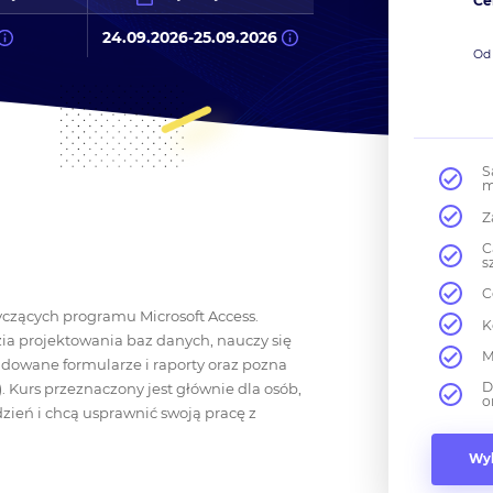
Ce
24.09.2026
-
25.09.2026
O
S
m
Z
C
s
C
yczących programu Microsoft Access.
K
a projektowania baz danych, nauczy się
M
dowane formularze i raporty oraz pozna
D
). Kurs przeznaczony jest głównie dla osób,
o
dzień i chcą usprawnić swoją pracę z
Wyb