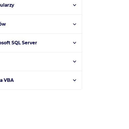
ularzy
tów
osoft SQL Server
ka VBA