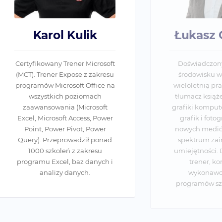
ik
Łukasz Oberlan
icrosoft
Doświadczony i ceniony w
 zakresu
środowisku wykładowca z
ffice na
wieloletnią praktyką – autor i
mach
tłumacz książek z dziedziny
rosoft
grafiki komputerowej 2D i 3D,
s, Power
grafik i fotograf. Pasjonat
 Power
nowych mediów o szerokim
ł ponad
spektrum zainteresowań i
resu
umiejętności. Doświadczony
anych i
trener, konsultant i
.
wykonawca. Twórca
programów szkoleniowych.