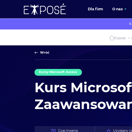
Dla firm
O nas
K
Expose
>
Wróć
Kursy Microsoft Access
Kurs Microsof
Zaawansowa
Czas trwania
Uzyskany ce