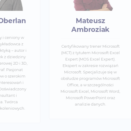
Mateusz
Łuk
Ambroziak
Groch
Certyfikowany trener Microsoft
Certyfikowany t
(MCT) z tytułem Microsoft Excel
(MCT). Doświad
Expert (MOS Excel Expert).
zakresu 
Ekspert w zakresie rozwiązań
komputerowych.
Microsoft. Specjalizuje się w
zakresu obsłu
obsłudze programów Microsoft
Business Inte
Office, a w szczególności
szczególności M
Microsoft Excel, Microsoft Word,
BI, Microsoft
Microsoft PowerPoint oraz
Microsoft P
analizie danych.
Microsoft Exc
Access, Offi
programowa