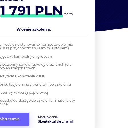
na szkolenia:
1 791
PLN
d
/netto
W cenie szkolenia:
amodzielne stanowisko komputerowe (nie
usisz przychodzić z własnym laptopem)
ajęcia w kameralnych grupach
ałodzienny serwis kawowy oraz lunch (dla
zkoleń stacjonarnych)
ertyfikat ukończenia kursu
onsultacje online z trenerem po szkoleniu
ateriały w wersji papierowej
odatkowo dostęp do szkolenia i materiałów
nline
Masz pytania?
ierz termin
Skontaktuj się z nami!