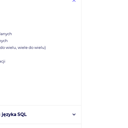
 danych
nych
do wielu, wiele do wielu)
cji
 języka SQL