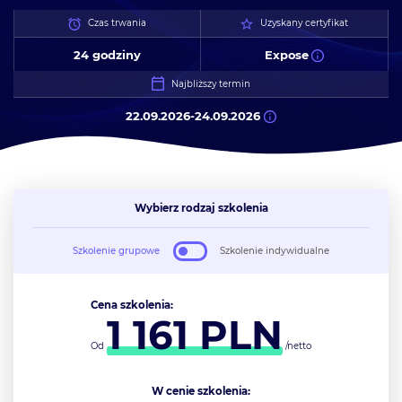
Czas trwania
Uzyskany certyfikat
24 godziny
Expose
Najbliższy termin
22.09.2026
-
24.09.2026
Wybierz rodzaj szkolenia
Szkolenie grupowe
Szkolenie indywidualne
Cena szkolenia:
1 161
PLN
Od
/netto
W cenie szkolenia: