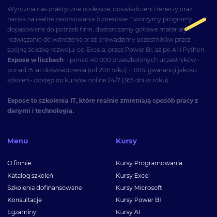
Wyróżnia nas praktyczne podejście, doświadczeni trenerzy oraz
nacisk na realne zastosowania biznesowe. Tworzymy programy
dopasowane do potrzeb firm, dostarczamy gotowe materiały i
rozwiązania do wdrożenia oraz prowadzimy uczestników przez
spójną ścieżkę rozwoju: od Excela, przez Power BI, aż po AI i Python.
Expose w liczbach
: • ponad 40 000 przeszkolonych uczestników •
ponad 15 lat doświadczenia (od 2011 roku) • 100% gwarancji jakości
szkoleń • dostęp do kursów online 24/7 (365 dni w roku)
Expose to szkolenia IT, które realnie zmieniają sposób pracy z
danymi i technologią.
Menu
Kursy
O firmie
Kursy Programowania
Katalog szkoleń
Kursy Excel
Szkolenia dofinansowane
Kursy Microsoft
Konsultacje
Kursy Power BI
Egzaminy
Kursy AI