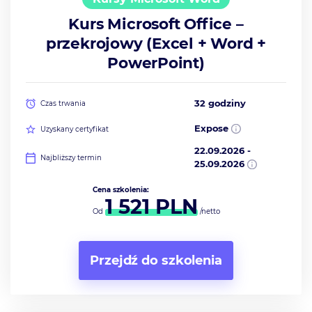
Kurs Microsoft Office –
przekrojowy (Excel + Word +
PowerPoint)
32 godziny
Czas trwania
Expose
Uzyskany certyfikat
22.09.2026
-
Najbliższy termin
25.09.2026
Cena szkolenia:
1 521
PLN
Od
/netto
Przejdź do szkolenia