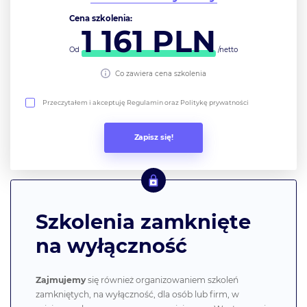
Cena szkolenia:
1 161
PLN
Od
/netto
Co zawiera cena szkolenia
Przeczytałem i akceptuję Regulamin oraz Politykę prywatności
Szkolenia zamknięte
na wyłączność
Zajmujemy
się również organizowaniem szkoleń
zamkniętych, na wyłączność, dla osób lub firm, w