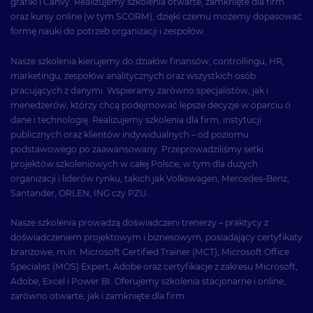
grafiki i Canvy. Realizujemy szkolenia otwarte, zamknięte dla firm
oraz kursy online (w tym SCORM), dzięki czemu możemy dopasować
formę nauki do potrzeb organizacji i zespołów.
Nasze szkolenia kierujemy do działów finansów, controllingu, HR,
marketingu, zespołów analitycznych oraz wszystkich osób
pracujących z danymi. Wspieramy zarówno specjalistów, jak i
menedżerów, którzy chcą podejmować lepsze decyzje w oparciu o
dane i technologię. Realizujemy szkolenia dla firm, instytucji
publicznych oraz klientów indywidualnych – od poziomu
podstawowego po zaawansowany. Przeprowadziliśmy setki
projektów szkoleniowych w całej Polsce, w tym dla dużych
organizacji i liderów rynku, takich jak Volkswagen, Mercedes-Benz,
Santander, ORLEN, ING czy PZU.
Nasze szkolenia prowadzą doświadczeni trenerzy – praktycy z
doświadczeniem projektowym i biznesowym, posiadający certyfikaty
branżowe, m.in. Microsoft Certified Trainer (MCT), Microsoft Office
Specialist (MOS) Expert, Adobe oraz certyfikacje z zakresu Microsoft,
Adobe, Excel i Power BI. Oferujemy szkolenia stacjonarne i online,
zarówno otwarte, jak i zamknięte dla firm.