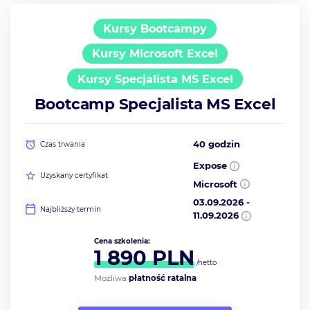
Kursy Bootcampy
Kursy Microsoft Excel
Kursy Specjalista MS Excel
Bootcamp Specjalista MS Excel
40 godzin
Czas trwania
Expose
Uzyskany certyfikat
Microsoft
03.09.2026
-
Najbliższy termin
11.09.2026
Cena szkolenia:
1 890
PLN
/netto
Możliwa
płatność ratalna