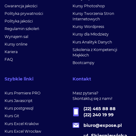
Gwarancja jakości
Kursy Photoshop
Polityka prywatności
Kursy Tworzenia Stron
Internetowych
Polityka jakości
Kursy Wordpress
Regulamin szkoleń
Kursy dla Młodzieży
Wynajem sal
Kurs Analityk Danych
Kursy online
Szkolenia z Kompetencji
Kariera
Miękkich
FAQ
Bootcampy
Szybkie linki
Kontakt
Kurs Premiere PRO
Masz pytania?
Skontaktuj się z nami!
Kurs Javascript
Kurs postgresql
(22) 465 88 88
(22) 240 19 99
Kurs Git
Kurs Excel Kraków
biuro@expose.pl
Kurs Excel Wrocław
ul. Skierniewicka