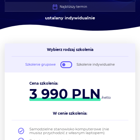
Najbliższy termin
ustalany indywidualnie
Wybierz rodzaj szkolenia
Szkolenie grupowe
Szkolenie indywidualne
Cena szkolenia:
3 990
PLN
/netto
W cenie szkolenia:
Samodzielne stanowisko komputerowe (nie
musisz przychodzić z własnym laptopem)