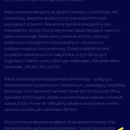
Nasze szkolenia kierujemy do działów finansów, controllingu, HR,
marketingu, zespołów analitycznych oraz wszystkich osób
pracujących z danymi. Wspieramy zarówno specjalistów, jak i
menedżerów, którzy chcą podejmować lepsze decyzje w oparciu o
dane i technologię. Realizujemy szkolenia dla firm, instytucji
publicznych oraz klientów indywidualnych – od poziomu
podstawowego po zaawansowany. Przeprowadziliśmy setki
projektów szkoleniowych w całej Polsce, w tym dla dużych
organizacji i liderów rynku, takich jak Volkswagen, Mercedes-Benz,
Santander, ORLEN, ING czy PZU.
Nasze szkolenia prowadzą doświadczeni trenerzy – praktycy z
doświadczeniem projektowym i biznesowym, posiadający certyfikaty
branżowe, m.in. Microsoft Certified Trainer (MCT), Microsoft Office
Specialist (MOS) Expert, Adobe oraz certyfikacje z zakresu Microsoft,
Adobe, Excel i Power BI. Oferujemy szkolenia stacjonarne i online,
zarówno otwarte, jak i zamknięte dla firm.
Wyróżnia nas praktyczne podejście, doświadczeni trenerzy oraz
nacisk na realne zastosowania biznesowe. Tworzymy programy