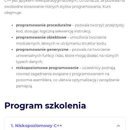
C++ jest językiem wieloparadygmatowym, co oznacza, że pozwala na
swobodne stosowanie różnych stylów programowania. Kurs
obejmuje:
programowanie proceduralne
– pozwala tworzyć przejrzysty
kod, stosując logiczną sekwencję instrukcji;
programowanie obiektowe
– umożliwia tworzenie
modularnych, łatwych w utrzymaniu struktur kodu;
programowanie generyczne
– pozwala na tworzenie
uniwersalnych funkcji i klas, które mogą działać na różnych
typach danych;
niskopoziomowe programowanie
– uczestnicy poznają
również zagadnienia związane z programowaniem na
poziomie asemblera, co ułatwia optymalizację i zarządzanie
pamięcią.
Program szkolenia
1. Niskopoziomowy C++