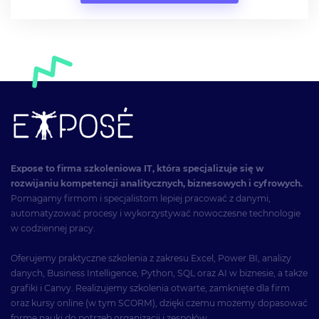
Expose to firma szkoleniowa IT, która specjalizuje się w
rozwijaniu kompetencji analitycznych, biznesowych i cyfrowych.
Pomagamy firmom i specjalistom lepiej pracować z danymi,
automatyzować procesy i wykorzystywać nowoczesne technologie
w codziennej pracy.
Oferujemy praktyczne szkolenia z zakresu Excel, Power BI, analizy
danych, Business Intelligence, Python, SQL oraz AI w biznesie, a także
grafiki i Canvy. Realizujemy szkolenia otwarte, zamknięte dla firm
oraz kursy online (w tym SCORM), dzięki czemu możemy dopasować
formę nauki do potrzeb organizacji i zespołów.