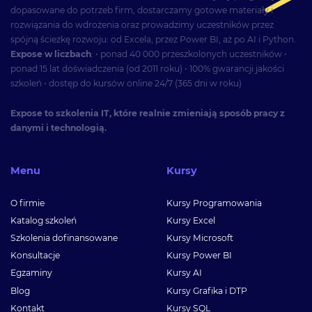
dopasowane do potrzeb firm, dostarczamy gotowe materiały i
rozwiązania do wdrożenia oraz prowadzimy uczestników przez
spójną ścieżkę rozwoju: od Excela, przez Power BI, aż po AI i Python.
Expose w liczbach
: • ponad 40 000 przeszkolonych uczestników •
ponad 15 lat doświadczenia (od 2011 roku) • 100% gwarancji jakości
szkoleń • dostęp do kursów online 24/7 (365 dni w roku)
Expose to szkolenia IT, które realnie zmieniają sposób pracy z
danymi i technologią.
Menu
Kursy
O firmie
Kursy Programowania
Katalog szkoleń
Kursy Excel
Szkolenia dofinansowane
Kursy Microsoft
Konsultacje
Kursy Power BI
Egzaminy
Kursy AI
Blog
Kursy Grafika i DTP
Kontakt
Kursy SQL