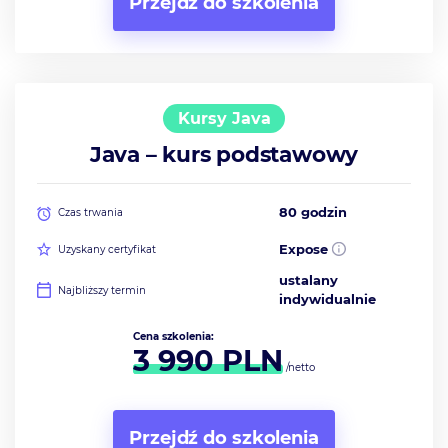
Przejdź do szkolenia
Kursy Java
Java – kurs podstawowy
80 godzin
Czas trwania
Expose
Uzyskany certyfikat
ustalany
Najbliższy termin
indywidualnie
Cena szkolenia:
3 990
PLN
/netto
Przejdź do szkolenia