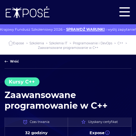
Krajowy Fundusz Szkoleniowy 2026 –
SPRAWDŹ WARUNKI
i wyślij zapytanie!
Expose
>
Szkolenia
>
Szkolenia IT
>
Programowanie i DevOps
>
C++
>
Zaawansowane programowanie w C++
Wróć
Kursy C++
Zaawansowane
programowanie w C++
Czas trwania
Uzyskany certyfikat
32 godziny
Expose