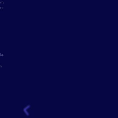
emy
 i
la,
ch