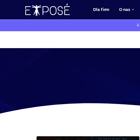
Dla firm
O nas
K