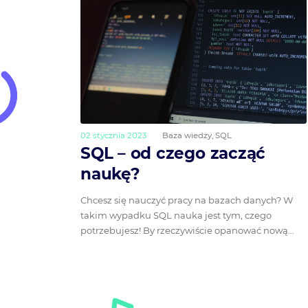
02 stycznia 2023
Baza wiedzy
,
SQL
SQL – od czego zacząć
naukę?
Chcesz się nauczyć pracy na bazach danych? W
takim wypadku SQL nauka jest tym, czego
potrzebujesz! By rzeczywiście opanować nową…