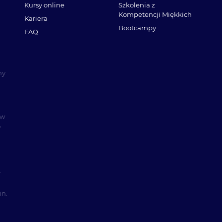
Kursy online
Szkolenia z
Kompetencji Miękkich
Kariera
Bootcampy
FAQ
my
 w
w
–
in.