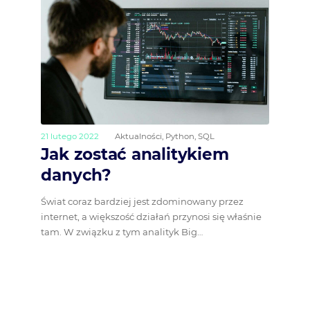
21 lutego 2022
Aktualności
,
Python
,
SQL
Jak zostać analitykiem
danych?
Świat coraz bardziej jest zdominowany przez
internet, a większość działań przynosi się właśnie
tam. W związku z tym analityk Big…