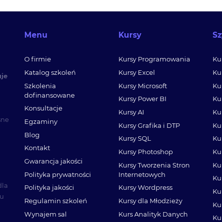
Menu
Kursy
Sz
O firmie
Kursy Programowania
Ku
Katalog szkoleń
Kursy Excel
Ku
uje
Szkolenia
Kursy Microsoft
Ku
dofinansowane
Kursy Power BI
Ku
Konsultacje
Kursy AI
Ku
sne
Egzaminy
Kursy Grafika i DTP
Ku
Blog
Kursy SQL
Ku
Kontakt
Kursy Photoshop
Ku
Gwarancja jakości
Kursy Tworzenia Stron
Ku
Polityka prywatności
Internetowych
Ku
dla
Polityka jakości
Kursy Wordpress
Ku
mu
Regulamin szkoleń
Kursy dla Młodzieży
Ku
Wynajem sal
Kurs Analityk Danych
Ku