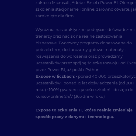
zakresu Microsoft, Adobe, Excel i Power BI. Oferuj
szkolenia stacjonarne i online, zarówno otwarte, jak
zamknięte dla firm.
Wyróżnia nas praktyczne podejście, doświadczeni
trenerzy oraz nacisk na realne zastosowania
biznesowe. Tworzymy programy dopasowane do
potrzeb firm, dostarczamy gotowe materiały i
rozwiązania do wdrożenia oraz prowadzimy
uczestników przez spójną ścieżkę rozwoju: od Exce
przez Power BI, aż po AI i Python.
Expose w liczbach
: • ponad 40 000 przeszkolony
uczestników • ponad 15 lat doświadczenia (od 2011
roku) • 100% gwarancji jakości szkoleń • dostęp do
kursów online 24/7 (365 dni w roku)
Expose to szkolenia IT, które realnie zmieniają
sposób pracy z danymi i technologią.