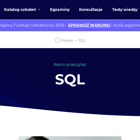
Katalog szkoleń
Egzaminy
Konsultacje
Testy wiedzy
rajowy Fundusz Szkoleniowy 2026 –
SPRAWDŹ WARUNKI
i wyślij zapytani
Expose
>
SQL
Warto przeczytać
SQL