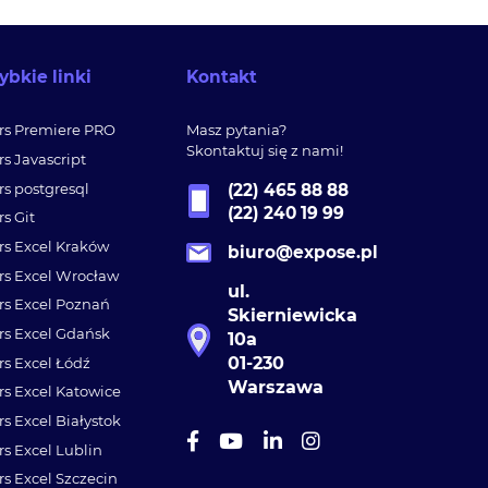
ybkie linki
Kontakt
rs Premiere PRO
Masz pytania?
Skontaktuj się z nami!
rs Javascript
rs postgresql
(22) 465 88 88
(22) 240 19 99
rs Git
rs Excel Kraków
biuro@expose.pl
rs Excel Wrocław
ul.
rs Excel Poznań
Skierniewicka
rs Excel Gdańsk
10a
01-230
rs Excel Łódź
Warszawa
rs Excel Katowice
rs Excel Białystok
rs Excel Lublin
rs Excel Szczecin