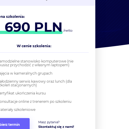
na szkolenia:
1 690
PLN
/netto
W cenie szkolenia:
amodzielne stanowisko komputerowe (nie
usisz przychodzić z własnym laptopem)
ajęcia w kameralnych grupach
ałodzienny serwis kawowy oraz lunch (dla
zkoleń stacjonarnych)
ertyfikat ukończenia kursu
onsultacje online z trenerem po szkoleniu
ateriały szkoleniowe
Masz pytania?
ierz termin
Skontaktuj się z nami!