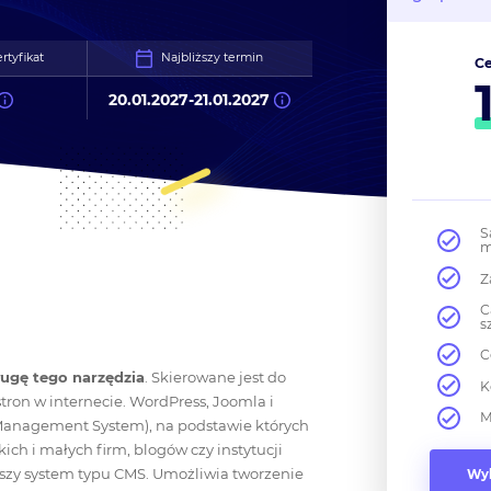
rtyfikat
Najbliższy termin
Ce
20.01.2027
-
21.01.2027
S
m
Z
C
s
C
ugę tego narzędzia
. Skierowane jest do
K
tron w internecie. WordPress, Joomla i
M
 Management System), na podstawie których
ch i małych firm, blogów czy instytucji
jszy system typu CMS. Umożliwia tworzenie
Wyb