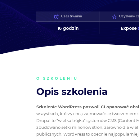
Czas trwania
Uzyskany ce
16 godzin
Expose
O SZKOLENIU
Opis szkolenia
Szkolenie WordPress pozwoli Ci opanować obsł
wszystkich, którzy chcą zajmować się tworzeniem s
Drupal to “wielka trójka” systemów CMS (Content
zbudowano setki milionów stron, zarówno dla wielki
publicznych. WordPress to obecnie najpopularnie