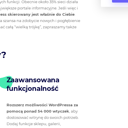
ych funkcji. Obecnie około 35% sieci działa
iększe portale informacyjne. Jeśli więc i
ss skierowany jest właśnie do Ciebie
.
ja szansa na zdobycie nowych i pogłębienie
ć całą “wielką trójkę”, zapraszamy także
y?
Zaawansowana
funkcjonalność
Rozszerz możliwości WordPressa za
pomocą ponad 54 000 wtyczek
, aby
dostosować witrynę do swoich potrzeb.
Dodaj funkcje sklepu, galerii,