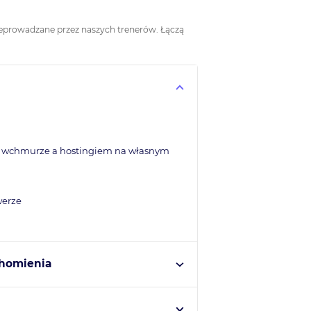
zeprowadzane przez naszych trenerów. Łączą
m wchmurze a hostingiem na własnym
werze
chomienia