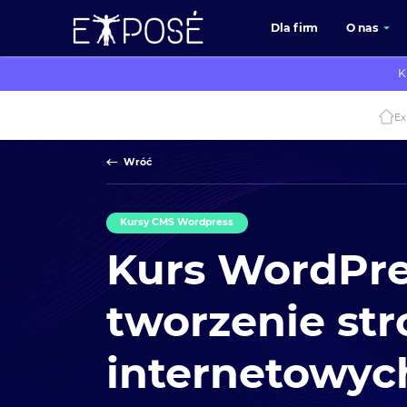
Dla firm
O nas
K
Ex
Wróć
Kursy CMS Wordpress
Kurs WordPre
tworzenie str
internetowy