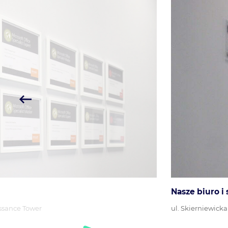
Nasze biuro i
ssance Tower
ul. Skierniewick