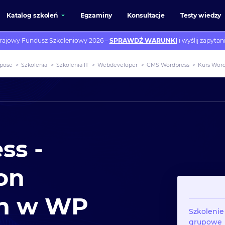
Katalog szkoleń
Egzaminy
Konsultacje
Testy wiedzy
rajowy Fundusz Szkoleniowy 2026 –
SPRAWDŹ WARUNKI
i wyślij zapytani
pose
>
Szkolenia
>
Szkolenia IT
>
Webdeveloper
>
CMS Wordpress
>
Kurs Wor
ss -
on
ch w WP
Szkolenie
grupowe