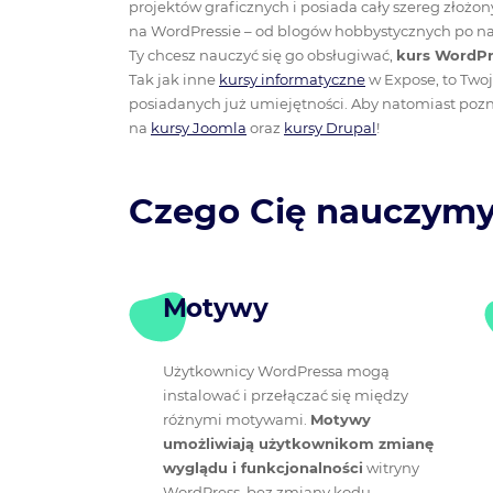
projektów graficznych i posiada cały szereg złożon
na WordPressie – od blogów hobbystycznych po najw
Ty chcesz nauczyć się go obsługiwać,
kurs WordPre
Tak jak inne
kursy informatyczne
w Expose, to Two
posiadanych już umiejętności. Aby natomiast pozna
na
kursy Joomla
oraz
kursy Drupal
!
Czego Cię nauczym
Motywy
Użytkownicy WordPressa mogą
instalować i przełączać się między
różnymi motywami.
Motywy
umożliwiają użytkownikom zmianę
wyglądu i funkcjonalności
witryny
WordPress, bez zmiany kodu