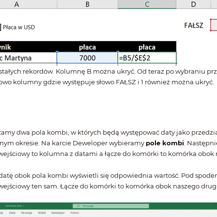
stałych rekordów. Kolumnę B można ukryć. Od teraz po wybraniu prz
owo kolumny gdzie występuje słowo FAŁSZ i 1 również można ukryć.
amy dwa pola kombi, w których będą występować daty jako przedział
tnym okresie. Na karcie Deweloper wybieramy
pole kombi
. Następni
wejściowy to kolumna z datami a łącze do komórki to komórka obok
datę obok pola kombi wyświetli się odpowiednia wartość. Pod spod
wejściowy ten sam. Łącze do komórki to komórka obok naszego drug