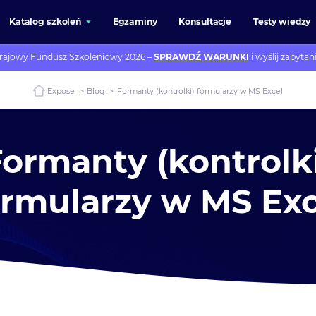
Katalog szkoleń
Egzaminy
Konsultacje
Testy wiedzy
rajowy Fundusz Szkoleniowy 2026 –
SPRAWDŹ WARUNKI
i wyślij zapytani
Expose
>
Blog
>
Formanty (kontrolki) formularzy w MS Excel
ormanty (kontrolk
ormularzy w MS Exc