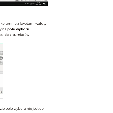
j kolumnie z kwotami waluty
y na
pole wyboru
.
iednich rozmiarów
e pole wyboru nie jest do