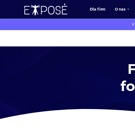
Dla firm
O nas
K
F
f