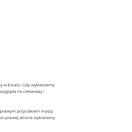
acy w Excelu. Gdy wybierzemy
 wygląda na ciekawszy i
y prawym przyciskiem myszy
y po prawej stronie wybieramy