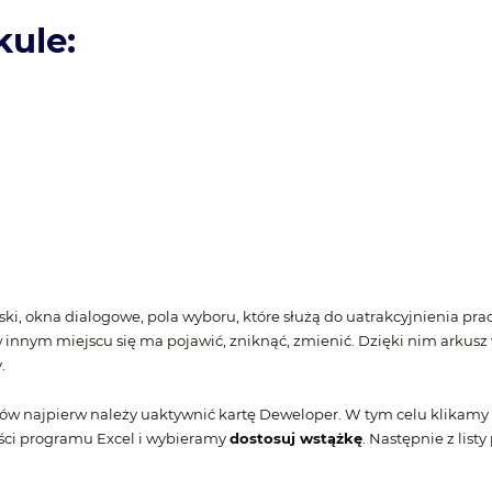
ule:
iski, okna dialogowe, pola wyboru, które służą do uatrakcyjnienia pr
 innym miejscu się ma pojawić, zniknąć, zmienić. Dzięki nim arkusz
.
tów najpierw należy uaktywnić kartę Deweloper. W tym celu klikam
ęści programu Excel i wybieramy
dostosuj wstążkę
. Następnie z list