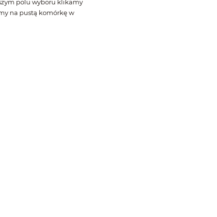
aszym polu wyboru klikamy
my na pustą komórkę w